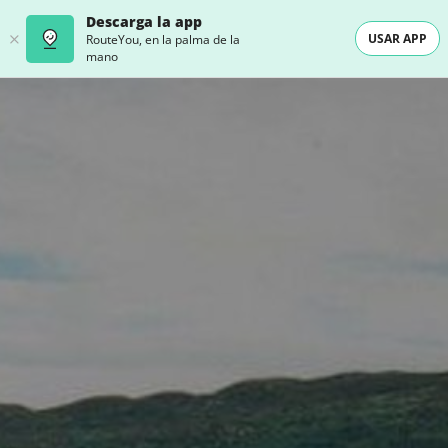
Descarga la app
USAR APP
RouteYou, en la palma de la
mano