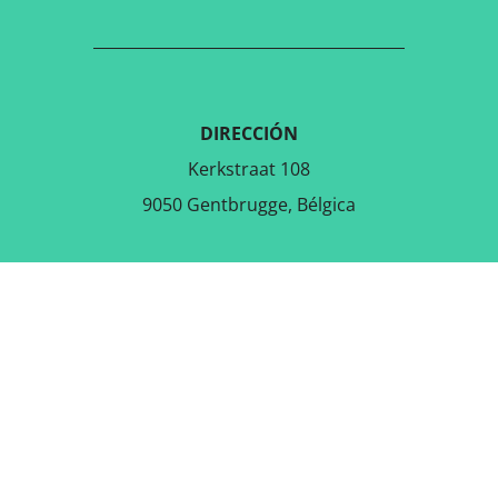
DIRECCIÓN
Kerkstraat 108
9050 Gentbrugge, Bélgica
DESCARGAR LA APLICACIÓN
GRATUITA