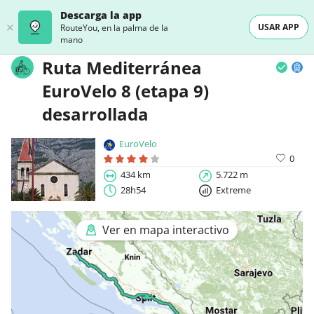
Descarga la app
USAR APP
RouteYou, en la palma de la
mano
Ruta Mediterránea
EuroVelo 8 (etapa 9)
desarrollada
EuroVelo
0
434 km
5.722 m
28h54
Extreme
Ver en mapa interactivo