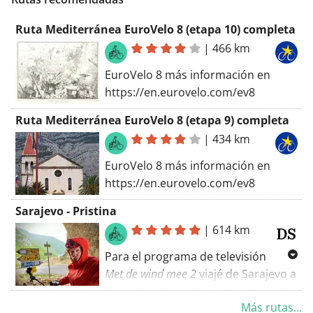
Ruta Mediterránea EuroVelo 8 (etapa 10) completa
|
466 km
EuroVelo 8 más información en
https://en.eurovelo.com/ev8
Ruta Mediterránea EuroVelo 8 (etapa 9) completa
|
434 km
EuroVelo 8 más información en
https://en.eurovelo.com/ev8
Sarajevo - Pristina
|
614 km
Para el programa de televisión
Met de wind mee 2
viajé de Sarajevo a
Pristina. Sarajevo impresionó de
Más rutas...
inmediato con su mezcla de