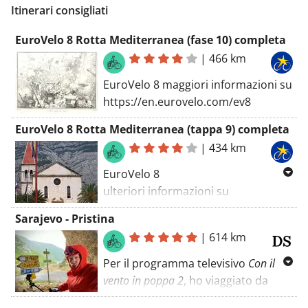
Itinerari consigliati
EuroVelo 8 Rotta Mediterranea (fase 10) completa
|
466 km
EuroVelo 8 maggiori informazioni su
https://en.eurovelo.com/ev8
EuroVelo 8 Rotta Mediterranea (tappa 9) completa
|
434 km
EuroVelo 8
ulteriori informazioni su
https://en.eurovelo.com/ev8
Sarajevo - Pristina
|
614 km
Per il programma televisivo
Con il
vento in poppa 2
, ho viaggiato da
Sarajevo a Pristina. Sarajevo ha