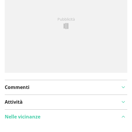
Hai notato qualcosa su questo itinerario?
Aggiungere
Pubblicità
un problema
Commenti
Attività
Nelle vicinanze