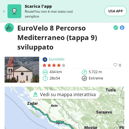
Scarica l'app
USA APP
RouteYou non è mai stato così
semplice
EuroVelo 8 Percorso
Mediterraneo (tappa 9)
sviluppato
EuroVelo
0
434 km
5.722 m
28o54
Extreme
Vedi su mappa interattiva