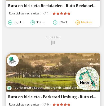
Ruta en bicicleta Beekdaelen - Ruta Beekdaelen Oeste-lazo
Ruta ciclista recreativa
·
1
·
35,8 km
307 m
02h23
Medium
Publicidad
Tourist Board South Limburg (Visit Zuid-Limburg)
Ruta en bicicleta - Parkstad Limburg - Ruta ciclista de la circunvalación
Ruta ciclista recreativa
·
0
·