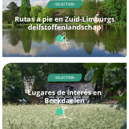
- SELECTION -
Rutas a pie en Zuid-Limburgs
delfstoffenlandschap
- SELECTION -
Lugares de interés en
Beekdaelen