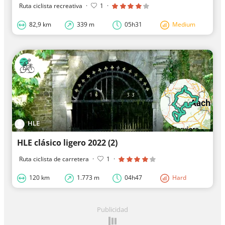
Ruta ciclista recreativa
·
1
·
82,9 km
339 m
05h31
Medium
HLE
HLE clásico ligero 2022 (2)
Ruta ciclista de carretera
·
1
·
120 km
1.773 m
04h47
Hard
Publicidad