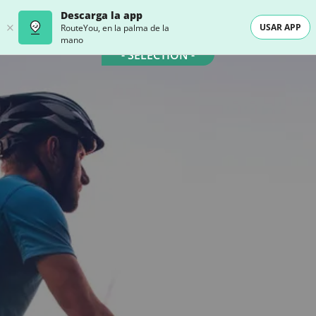
Descarga la app
USAR APP
RouteYou, en la palma de la
mano
- SELECTION -