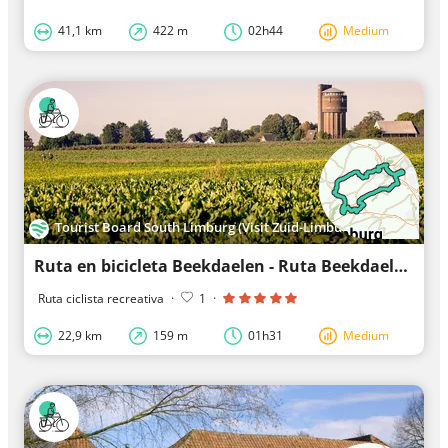
41,1 km
422 m
02h44
Medium
Tourist Board South Limburg (Visit Zuid-Limburg)
Ruta en bicicleta Beekdaelen - Ruta Beekdaelen Sur-lazo
Ruta ciclista recreativa
·
1
·
22,9 km
159 m
01h31
Medium