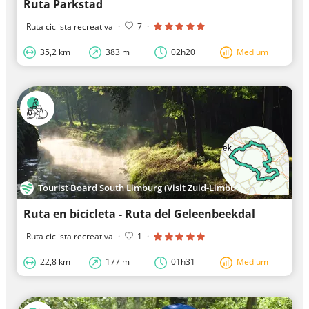
Ruta Parkstad
Ruta ciclista recreativa
·
7
·
35,2 km
383 m
02h20
Medium
Tourist Board South Limburg (Visit Zuid-Limburg)
Ruta en bicicleta - Ruta del Geleenbeekdal
Ruta ciclista recreativa
·
1
·
22,8 km
177 m
01h31
Medium