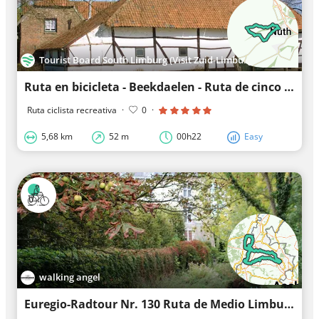
Tourist Board South Limburg (Visit Zuid-Limburg)
Ruta en bicicleta - Beekdaelen - Ruta de cinco aldeas
Ruta ciclista recreativa
·
0
·
5,68 km
52 m
00h22
Easy
walking angel
Euregio-Radtour Nr. 130 Ruta de Medio Limburgo