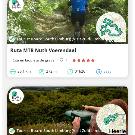
Tourist Board South Limburg (Visit Zuid-Limburg)
Ruta MTB Nuth Voerendaal
Ruta en bicicleta de grava
·
1
·
36,1 km
272 m
01h26
Easy
Tourist Board South Limburg (Visit Zuid-Limburg)