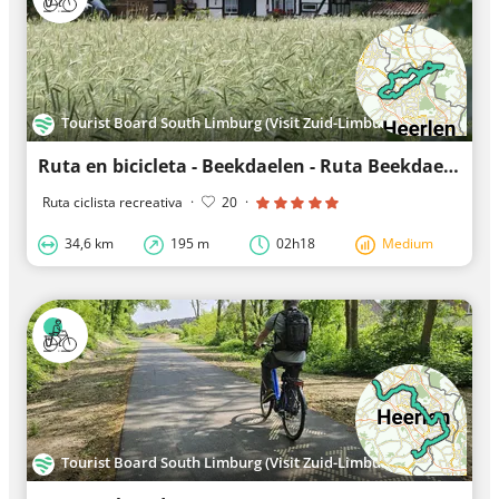
Tourist Board South Limburg (Visit Zuid-Limburg)
Ruta en bicicleta - Beekdaelen - Ruta Beekdaelen
Ruta ciclista recreativa
·
20
·
34,6 km
195 m
02h18
Medium
Tourist Board South Limburg (Visit Zuid-Limburg)