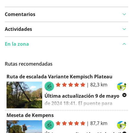
Comentarios
Ver en el mapa
Actividades
En la zona
¿Has notado algo en esta ruta?
Añadir un problema
Rutas recomendadas
Ruta de escalada Variante Kempisch Plateau
|
82,3 km
Última actualización 9 de mayo
de 2024 18:41. El puente para
bicicletas sobre la N75 ha sido
Meseta de Kempens
inaugurado, la ruta ahora pasa
|
87,7 km
sobre el puente para bicicletas.