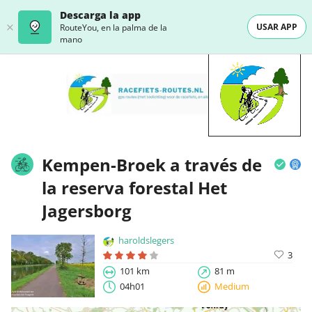
Descarga la app
USAR APP
RouteYou, en la palma de la
mano
Kempen-Broek a través de
la reserva forestal Het
Jagersborg
haroldslegers
3
101 km
81 m
04h01
Medium