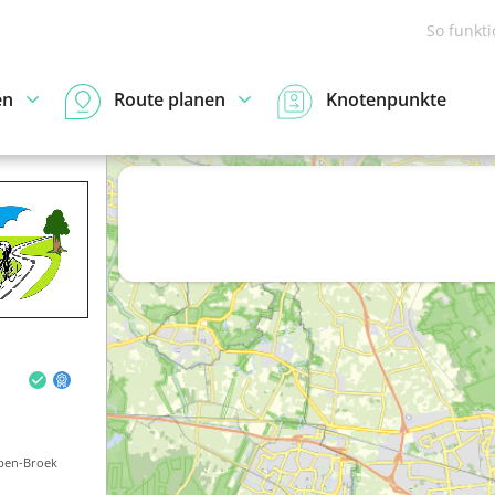
So funkt
en
Route planen
Knotenpunkte
pen-Broek