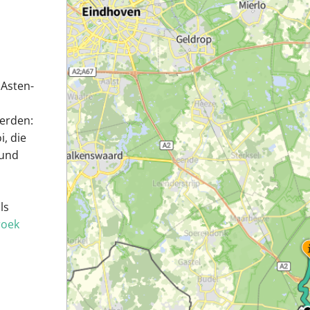
 Asten-
erden:
i, die
 und
ls
roek