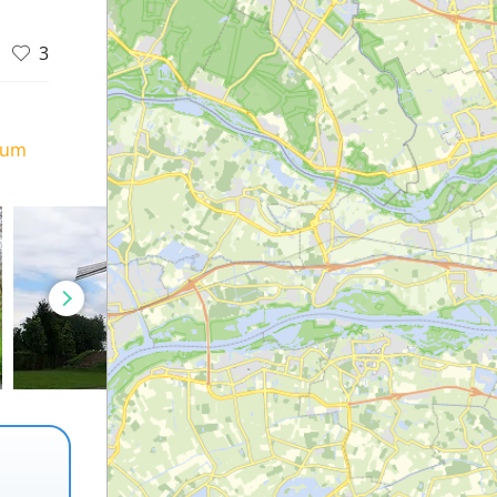
3
ium