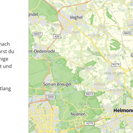
 nach
rst du
hige
rt und
tlang