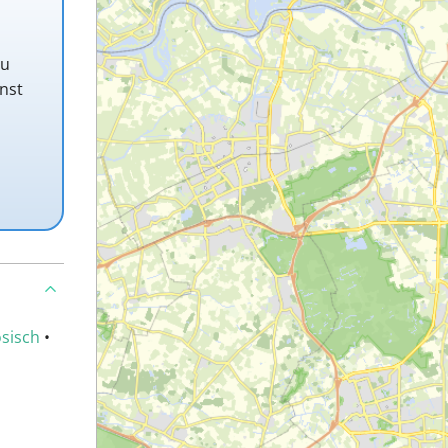
Du
nst
sisch
•