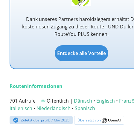
Dank unseres Partners haroldslegers erhältst 
kostenlosen Zugang zu dieser Route - UND Du ler
RouteYou PLUS kennen.
Entdecke alle Vorteile
Routeninformationen
701 Aufrufe |
Öffentlich |
Dänisch
•
Englisch
•
Franzö
Italienisch
•
Niederländisch
•
Spanisch
Zuletzt überprüft: 7 Mai 2025
Übersetzt von
OpenAI