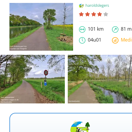
haroldslegers
101 km
81 m
04u01
Med