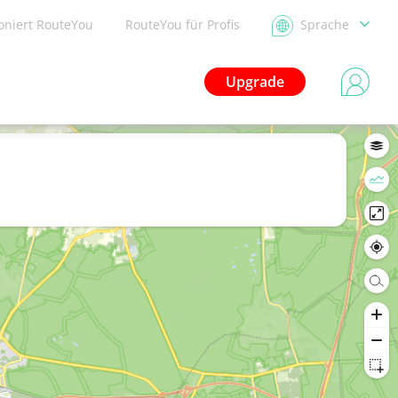
ioniert RouteYou
RouteYou für Profis
Sprache
Upgrade