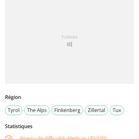
Publicité
Région
Tyrol
The Alps
Finkenberg
Zillertal
Tux
Statistiques
Niveau de difficulté:
Medium (70/100)