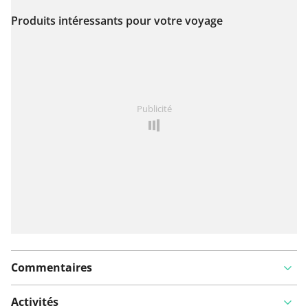
Produits intéressants pour votre voyage
Voir sur la carte
Vous avez remarqué quelque chose sur cet itinéraire ?
Publicité
Ajouter rapport
Commentaires
Activités