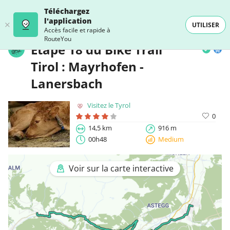
Téléchargez
l'application
UTILISER
Accès facile et rapide à
RouteYou
Étape 18 du Bike Trail
Tirol : Mayrhofen -
Lanersbach
Visitez le Tyrol
0
14,5 km
916 m
00h48
Medium
Voir sur la carte interactive