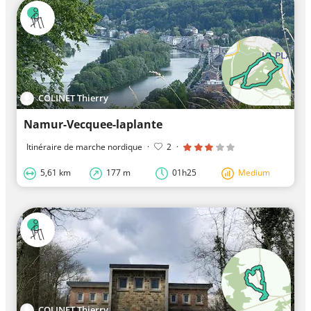
COLINET Thierry
Namur-Vecquee-laplante
Itinéraire de marche nordique
·
2
·
5,61 km
177 m
01h25
Medium
COLINET Thierry