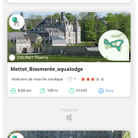
COLINET Thierry
Mettet_Biesmerée_aqualodge
Itinéraire de marche nordique
·
1
·
8,68 km
109 m
01h55
Easy
Publicité