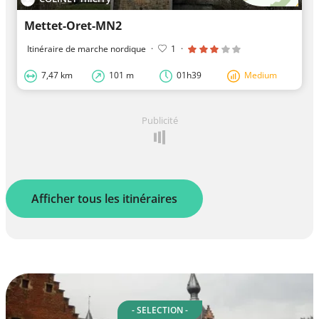
Mettet-Oret-MN2
Itinéraire de marche nordique
·
1
·
7,47 km
101 m
01h39
Medium
Publicité
Afficher tous les itinéraires
- SELECTION -