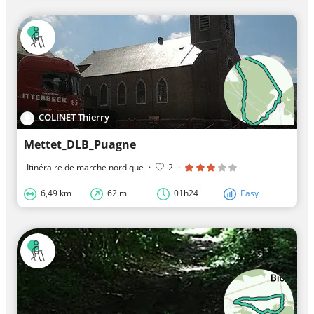
COLINET Thierry
Mettet_DLB_Puagne
Itinéraire de marche nordique
·
2
·
6,49 km
62 m
01h24
Easy