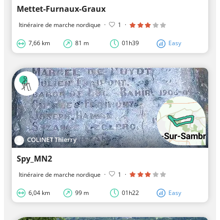
Mettet-Furnaux-Graux
Itinéraire de marche nordique
·
1
·
7,66 km
81 m
01h39
Easy
COLINET Thierry
Spy_MN2
Itinéraire de marche nordique
·
1
·
6,04 km
99 m
01h22
Easy