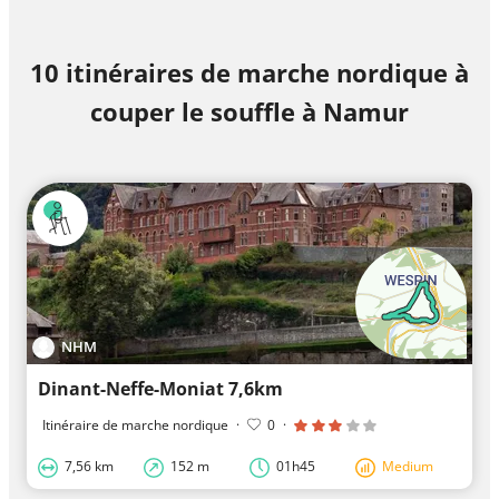
10 itinéraires de marche nordique à
couper le souffle à Namur
NHM
Dinant-Neffe-Moniat 7,6km
Itinéraire de marche nordique
·
0
·
7,56 km
152 m
01h45
Medium