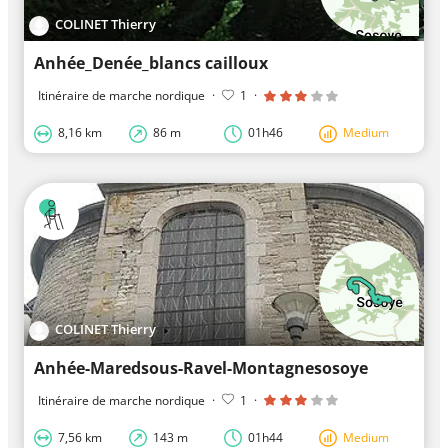
COLINET Thierry
Anhée_Denée_blancs cailloux
Itinéraire de marche nordique
·
1
·
8,16 km
86 m
01h46
Medium
COLINET Thierry
Anhée-Maredsous-Ravel-Montagnesosoye
Itinéraire de marche nordique
·
1
·
7,56 km
143 m
01h44
Medium