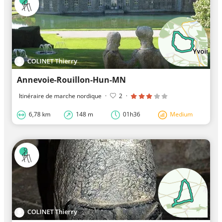
COLINET Thierry
Annevoie-Rouillon-Hun-MN
Itinéraire de marche nordique
·
2
·
6,78 km
148 m
01h36
Medium
COLINET Thierry