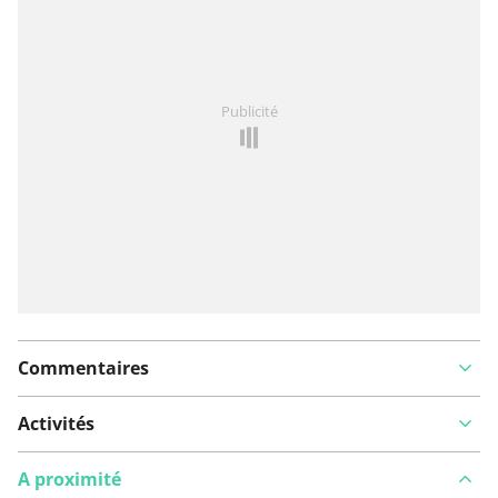
Vous avez remarqué quelque chose sur cet itinéraire ?
Publicité
Ajouter rapport
Commentaires
Activités
A proximité