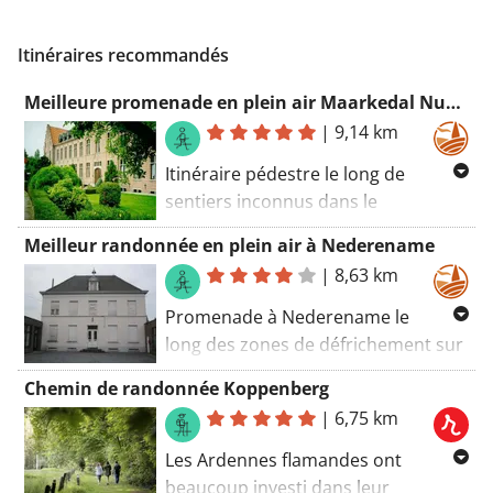
Itinéraires recommandés
Meilleure promenade en plein air Maarkedal Nukerke
|
9,14 km
Itinéraire pédestre le long de
sentiers inconnus dans le
magnifique paysage des Ardennes
Meilleur randonnée en plein air à Nederename
flamandes. En chemin, beaucoup de
|
8,63 km
balises dans le paysage, qui en
valent la peine. Belle clôture à
Promenade à Nederename le
travers les Muziekbos.
long des zones de défrichement sur
l'Escaut et la réserve naturelle des
Chemin de randonnée Koppenberg
Reytmeersen.
|
6,75 km
Les Ardennes flamandes ont
beaucoup investi dans leur