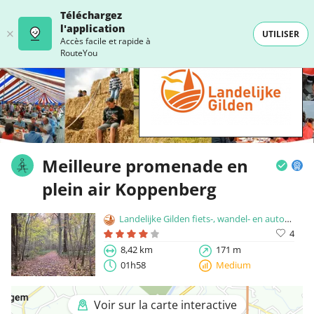
Téléchargez
l'application
UTILISER
Accès facile et rapide à
RouteYou
Meilleure promenade en
plein air Koppenberg
Landelijke Gilden fiets-, wandel- en autoroutes
4
8,42 km
171 m
01h58
Medium
Voir sur la carte interactive