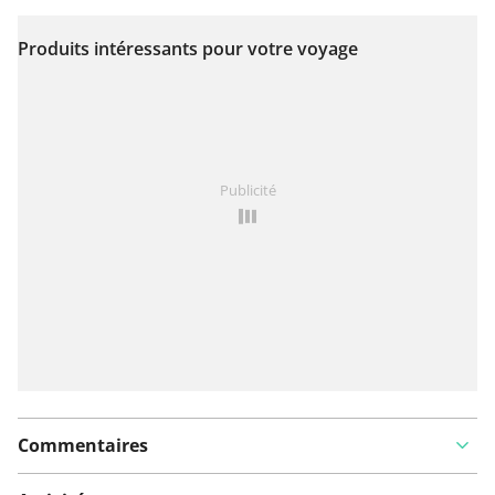
Produits intéressants pour votre voyage
Voir sur la carte
Vous avez remarqué quelque chose sur cet itinéraire ?
Publicité
Ajouter rapport
Commentaires