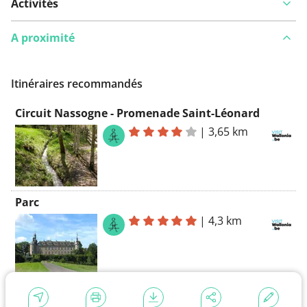
Activités
A proximité
Itinéraires recommandés
Circuit Nassogne - Promenade Saint-Léonard
|
3,65 km
Parc
|
4,3 km
Variante de la Promenade du Bois Machi