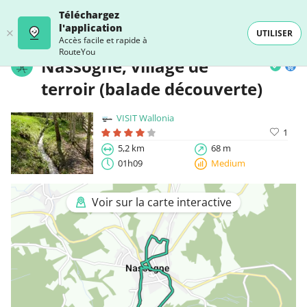
Téléchargez
l'application
UTILISER
Accès facile et rapide à
RouteYou
Nassogne, village de
terroir (balade découverte)
VISIT Wallonia
1
5,2 km
68 m
01h09
Medium
Voir sur la carte interactive