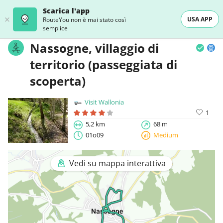
Scarica l'app
USA APP
RouteYou non è mai stato così
semplice
Nassogne, villaggio di
territorio (passeggiata di
scoperta)
Visit Wallonia
1
5,2 km
68 m
01o09
Medium
Vedi su mappa interattiva