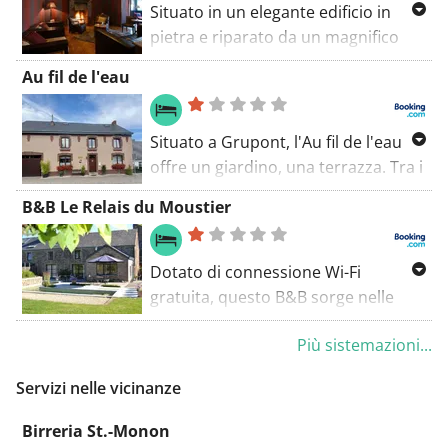
Situato in un elegante edificio in
pietra e riparato da un magnifico
giardino di lavanda, questo hotel a 3
Au fil de l'eau
stelle vi offre un soggiorno
tranquillo in camere confortevoli.
Situato a Grupont, l'Au fil de l'eau
offre un giardino, una terrazza. Tra i
servizi di questa struttura figurano
B&B Le Relais du Moustier
una cucina e un salone in comune, e
la connessione WiFi gratuita in tutte
le aree.
Dotato di connessione Wi-Fi
gratuita, questo B&B sorge nelle
Ardenne, ai margini dell'appartata
Più sistemazioni...
Grune, accanto a una foresta.
Marche-en-Famenne si trova a 11
Servizi nelle vicinanze
minuti di auto.
Birreria St.-Monon