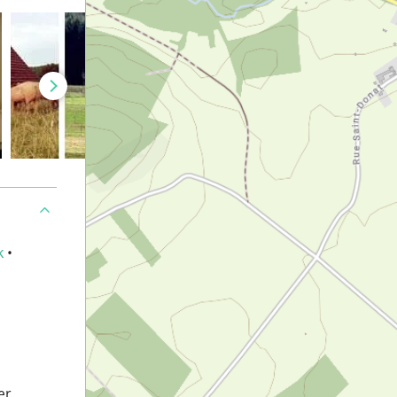
k
•
ær