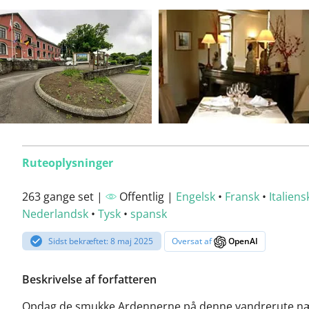
Ruteoplysninger
263 gange set |
Offentlig |
Engelsk
•
Fransk
•
Italiens
Nederlandsk
•
Tysk
•
spansk
Sidst bekræftet: 8 maj 2025
Oversat af
OpenAI
Beskrivelse af forfatteren
Opdag de smukke Ardennerne på denne vandrerute n