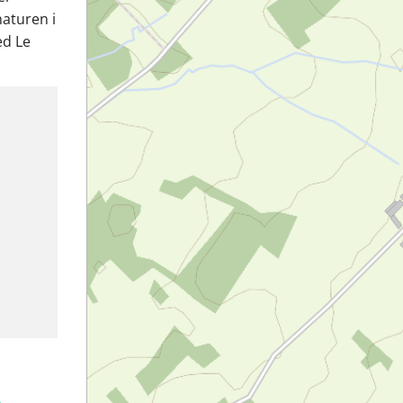
aturen i
ed Le