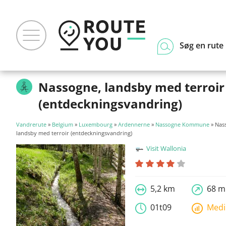
Søg en rute
Nassogne, landsby med terroir
(entdeckningsvandring)
Vandrerute
»
Belgium
»
Luxembourg
»
Ardennerne
»
Nassogne Kommune
» Nas
landsby med terroir (entdeckningsvandring)
Visit Wallonia
5,2 km
68 m
01t09
Med