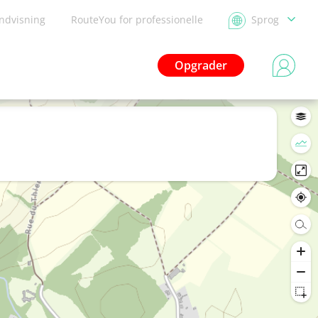
ndvisning
RouteYou for professionelle
Sprog
Opgrader