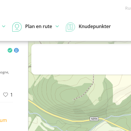
Ru
Plan en rute
Knudepunkter
sogne,
1
ium