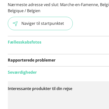
Nærmeste adresse ved slut:
Marche-en-Famenne, Belgi
Belgique / Belgien
Naviger til startpunktet
Fællesskabsfotos
Rapporterede problemer
Seværdigheder
Der er endnu ikke
rapporteret nogen
Interessante produkter til din rejse
problemer på denne
rute.