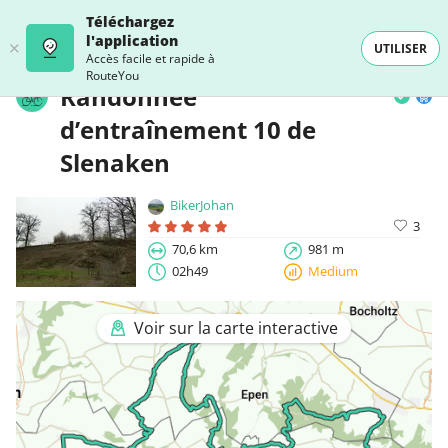
Téléchargez
l'application
UTILISER
Accès facile et rapide à
RouteYou
Randonnée
d’entraînement 10 de
Slenaken
BikerJohan
3
70,6 km
981 m
02h49
Medium
Voir sur la carte interactive