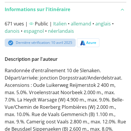
Informations sur l'itinéraire
671 vues |
Public |
Italien
•
allemand
•
anglais
•
danois
•
espagnol
•
néerlandais
Dernière vérification: 10 avril 2025
Azure
Description par l'auteur
Randonnée d’entraînement 10 de Slenaken.
Départ/arrivée: jonction Dorpsstraat/Anderdelstraat.
Ascensions : Oude Luikerweg Reijmerstok 2 400 m,
max. 5.0%. Vroelenstraat Noorbeek 2.000 m., max.
7.0%. La Heydt Warsage (W) 4.900 m., max. 9.0%. Belle-
Vue/Chemin de Roerberg Plombières (W) 2.000 m.,
max. 10.0%. Rue de Vaals Gemmenich (B) 1.100 m.,
max. 9.%. Camerig oost Vaals 2.800 m., max. 12.0%. Rue
de Beusdael Sippenaeken (B) 2.600 m., max. 8.0%.