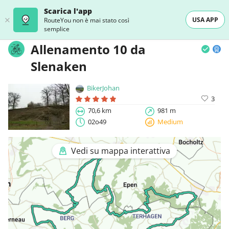
Scarica l'app
USA APP
RouteYou non è mai stato così
semplice
Allenamento 10 da
Slenaken
BikerJohan
3
70,6 km
981 m
02o49
Medium
Vedi su mappa interattiva