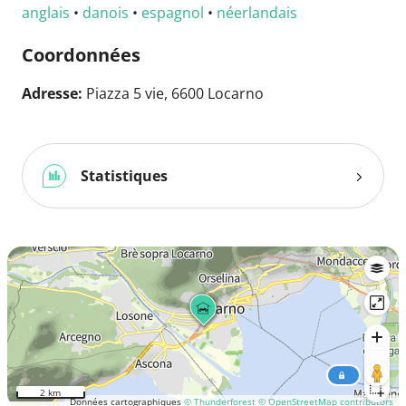
anglais
•
danois
•
espagnol
•
néerlandais
Coordonnées
Adresse:
Piazza 5 vie, 6600 Locarno
Statistiques
2 km
Données cartographiques
© Thunderforest
© OpenStreetMap contributors