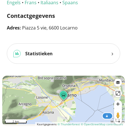
Engels
•
Frans
•
Italiaans
•
Spaans
Contactgegevens
Adres:
Piazza 5 vie, 6600 Locarno
Statistieken
2 km
Kaartgegevens
© Thunderforest
© OpenStreetMap contributors