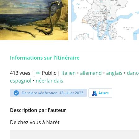
Informations sur l'itinéraire
413 vues |
Public |
Italien
•
allemand
•
anglais
•
dano
espagnol
•
néerlandais
Dernière vérification: 18 juillet 2025
Azure
Description par l'auteur
De chez vous à Narèt