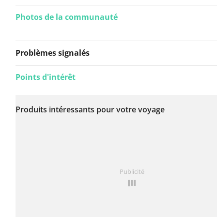
Photos de la communauté
Problèmes signalés
Points d'intérêt
Aucun problème n'a
encore été signalé sur
Produits intéressants pour votre voyage
cet itinéraire.
Vous avez remarqué quelque chose sur cet itinéraire ?
Publicité
rapport