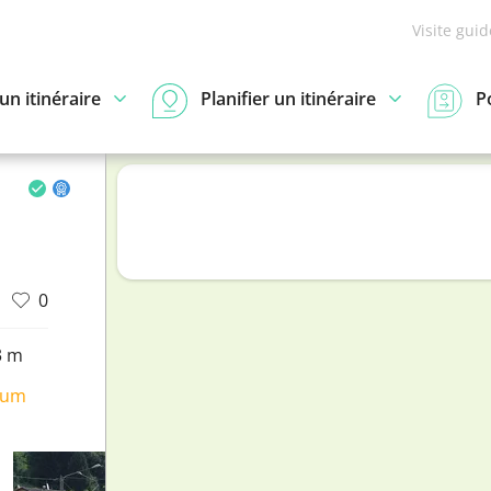
Visite gui
n itinéraire
Planifier un itinéraire
P
0
3 m
ium