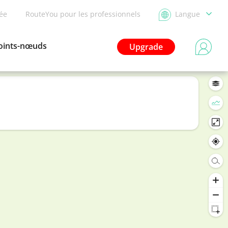
dée
RouteYou pour les professionnels
Langue
oints-nœuds
Upgrade