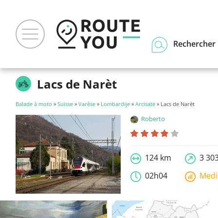
Rechercher u
Lacs de Narèt
Balade à moto
»
Suisse
»
Varèse
»
Lombardije
»
Arcisate
» Lacs de Narèt
Roberto
124 km
3 30
02h04
Med