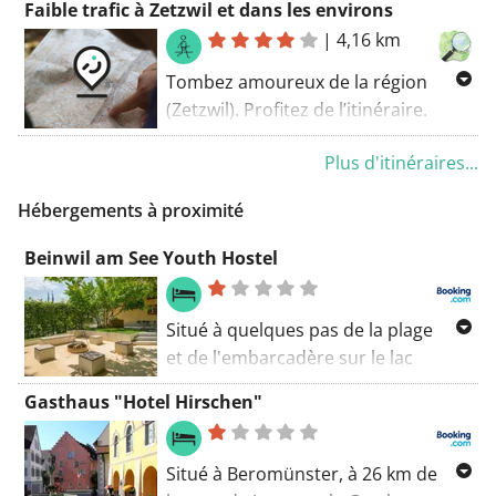
Faible trafic à Zetzwil et dans les environs
tranquillité des chemins de terre le
|
4,16 km
long de cet itinéraire. L’itinéraire
pédestre commence au parking. Un
Tombez amoureux de la région
bel itinéraire! Mon score : 9 (sur 10).
(Zetzwil). Profitez de l’itinéraire.
Vous ne mourrez pas d’ennui sur
Plus d'itinéraires...
cette route. L’itinéraire pédestre
commence au parking. Dans
Hébergements à proximité
l’ensemble, c’est un excellent
itinéraire.
Beinwil am See Youth Hostel
Situé à quelques pas de la plage
et de l'embarcadère sur le lac
d'Hallwil, l'établissement Youth
Gasthaus "Hotel Hirschen"
Hostel Beinwil am See occupe un
charmant bâtiment historique. Un
petit-déjeuner buffet est servi
Situé à Beromünster, à 26 km de
chaque matin.