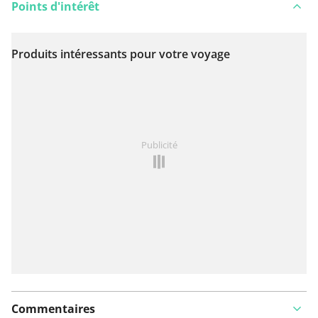
Points d'intérêt
Produits intéressants pour votre voyage
Voir sur la carte
Vous avez remarqué quelque chose sur cet itinéraire ?
Publicité
Ajouter rapport
Commentaires