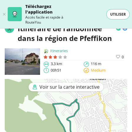
Téléchargez
l'application
UTILISER
Accès facile et rapide à
RouteYou
Itinéraire de randonnée
dans la région de Pfeffikon
Itineraries
0
3,3 km
116 m
00h51
Medium
Voir sur la carte interactive