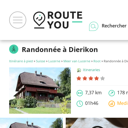
Rechercher u
Randonnée à Dierikon
Itinéraire à pied
»
Suisse
»
Lucerne
»
Meer van Lucerne
»
Root
» Randonnée à Di
Itineraries
7,37 km
178 
01h46
Med