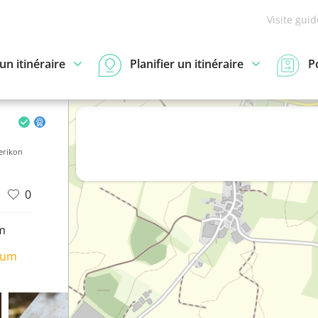
Visite gui
n itinéraire
Planifier un itinéraire
P
erikon
0
m
ium