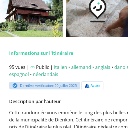
Informations sur l'itinéraire
95 vues |
Public |
Italien
•
allemand
•
anglais
•
danoi
espagnol
•
néerlandais
Dernière vérification: 20 juillet 2025
Azure
Description par l'auteur
Cette randonnée vous emmène le long des plus belles 
de la municipalité de Dierikon. Cet itinéraire ne rempor
prix de l’itinéraire le plus plat. L’itinéraire pédestre c