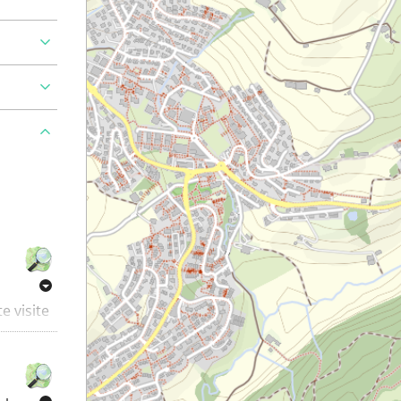
e visite
re
ouvrez