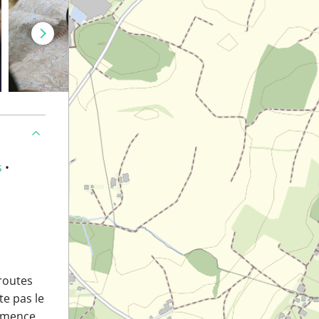
s
•
routes
te pas le
ommence