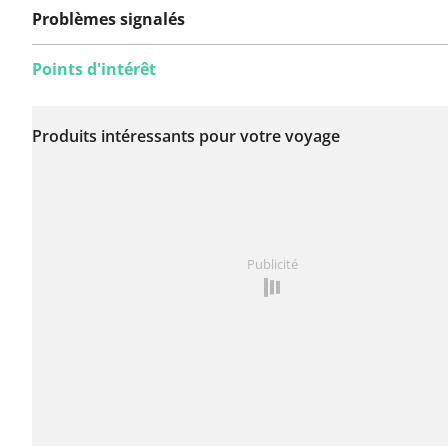
Problèmes signalés
Points d'intérêt
Aucun problème n'a
encore été signalé sur
Produits intéressants pour votre voyage
cet itinéraire.
Vous avez remarqué quelque chose sur cet itinéraire ?
Publicité
rapport