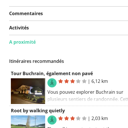
Commentaires
Activités
A proximité
Itinéraires recommandés
Tour Buchrain, également non pavé
|
6,12 km
Vous pouvez explorer Buchrain sur
plusieurs sentiers de randonnée. Cett
coïncide avec un sentier GR. L’itinérai
Root by walking quietly
pédestre commence au parking. Déc
|
2,03 km
la région sur des chemins de terre.