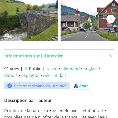
Informations sur l'itinéraire
91 vues |
Public |
Italien
•
allemand
•
anglais
•
danois
•
espagnol
•
néerlandais
Dernière vérification: 20 juillet 2025
Azure
Description par l'auteur
Profitez de la nature à Einsiedeln avec cet itinéraire.
N’oubliez pas de profiter de la tranquillité avec l’eau.