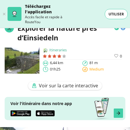
Téléchargez
l'application
UTILISER
Accès facile et rapide à
RouteYou
Explorer la nature près
d’Einsiedeln
Itineraries
0
6,44 km
81 m
01h25
Medium
Voir sur la carte interactive
Voir l'itinéraire dans notre app