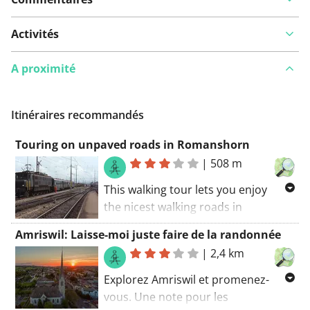
Activités
A proximité
Itinéraires recommandés
Touring on unpaved roads in Romanshorn
|
508 m
This walking tour lets you enjoy
the nicest walking roads in
Romanshorn. Some bumpy roads
Amriswil: Laisse-moi juste faire de la randonnée
along this walking route. The walking
|
2,4 km
route starts at the car park.. A part
of the route is unpaved. GR trails
Explorez Amriswil et promenez-
coincide with this route.
vous. Une note pour les