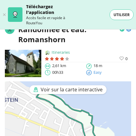
Téléchargez
l'application
UTILISER
Accès facile et rapide à
RouteYou
Randonnée et eau:
Romanshorn
Itineraries
0
2,61 km
18 m
00h33
Easy
Voir sur la carte interactive