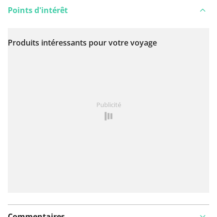
Points d'intérêt
Produits intéressants pour votre voyage
Voir sur la carte
Vous avez remarqué quelque chose sur cet itinéraire ?
Publicité
Ajouter rapport
Commentaires