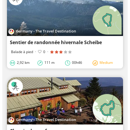
Germany - The Travel Destination
Sentier de randonnée hivernale Scheibe
Balade à pied
·
0
·
2,92 km
111 m
00h46
Medium
Germany - The Travel Destination