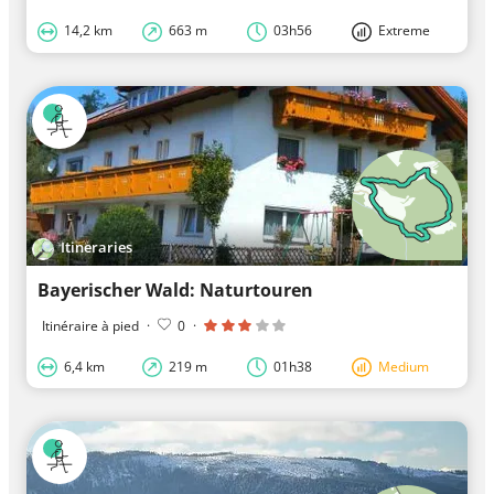
14,2 km
663 m
03h56
Extreme
Itineraries
Bayerischer Wald: Naturtouren
Itinéraire à pied
·
0
·
6,4 km
219 m
01h38
Medium