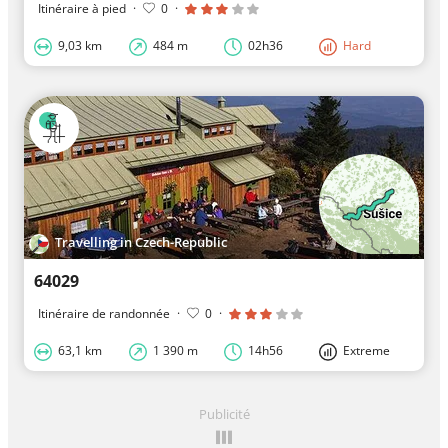
Itinéraire à pied
·
0
·
9,03 km
484 m
02h36
Hard
Travelling in Czech-Republic
64029
Itinéraire de randonnée
·
0
·
63,1 km
1 390 m
14h56
Extreme
Publicité