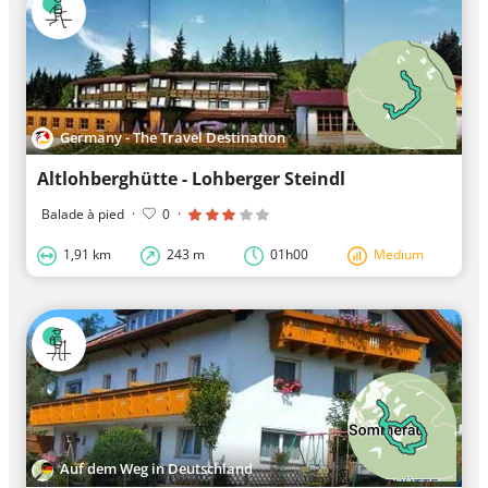
Germany - The Travel Destination
Altlohberghütte - Lohberger Steindl
Balade à pied
·
0
·
1,91 km
243 m
01h00
Medium
Auf dem Weg in Deutschland