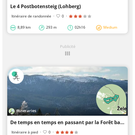
Le 4 Postbotensteig (Lohberg)
Itinéraire de randonnée
·
0
·
8,89 km
293 m
02h16
Medium
Publicité
Itineraries
De temps en temps en passant par la Forêt bavaroise
Itinéraire à pied
·
0
·