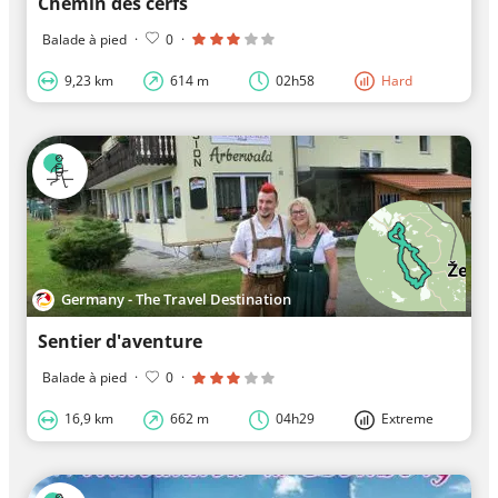
Chemin des cerfs
Balade à pied
·
0
·
9,23 km
614 m
02h58
Hard
Germany - The Travel Destination
Sentier d'aventure
Balade à pied
·
0
·
16,9 km
662 m
04h29
Extreme