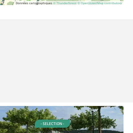
Données cartographiques
© Thunderforest
© OpenStreetMap contributors
- SELECTION -