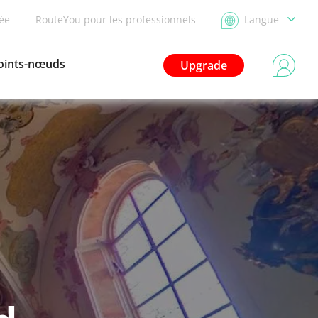
dée
RouteYou pour les professionnels
Langue
oints-nœuds
Upgrade