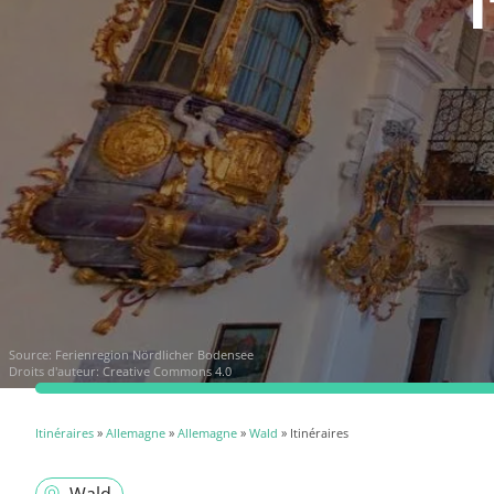
Source:
Ferienregion Nördlicher Bodensee
Droits d'auteur: Creative Commons 4.0
Itinéraires
»
Allemagne
»
Allemagne
»
Wald
» Itinéraires