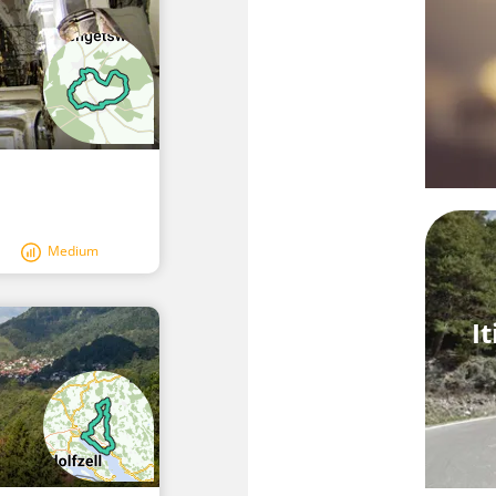
Medium
I