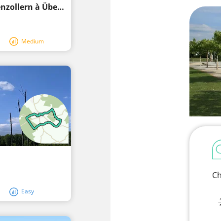
Tour en vélo électrique : De la forêt/Hohenzollern à Überlingen et retour
Medium
Ch
Easy