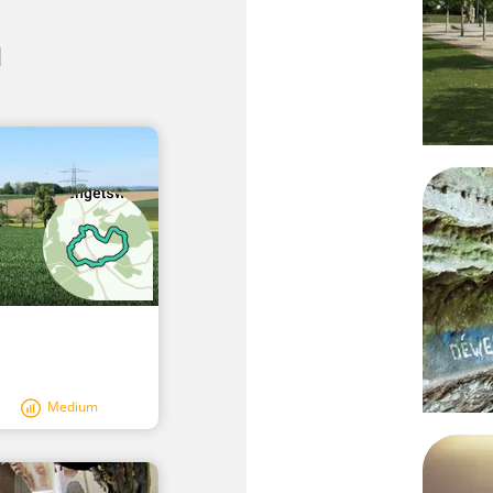
d
Medium