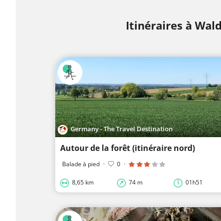
Itinéraires à Wal
Germany - The Travel Destination
Autour de la forêt (itinéraire nord)
Balade à pied
·
0
·
8,65 km
74 m
01h51