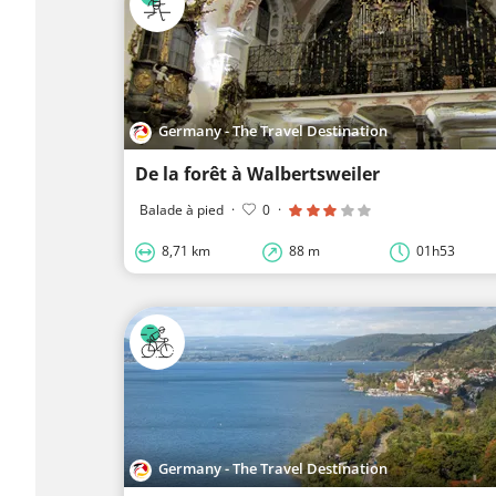
Germany - The Travel Destination
De la forêt à Walbertsweiler
Balade à pied
·
0
·
8,71 km
88 m
01h53
Germany - The Travel Destination