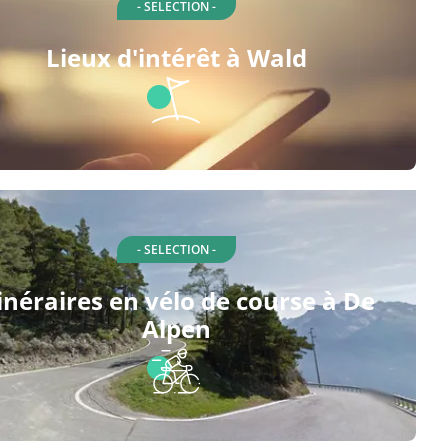
- SELECTION -
Lieux d'intérêt à Wald
- SELECTION -
tinéraires en vélo de course à De
Alpen