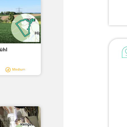
rühl
Medium