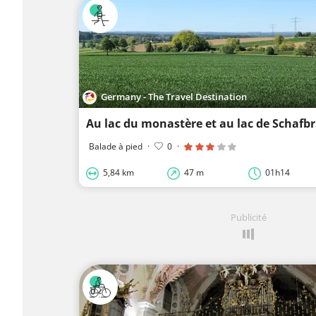
Germany - The Travel Destination
Au lac du monastère et au lac de Schafb
Balade à pied
·
0
·
5,84 km
47 m
01h14
Publicité