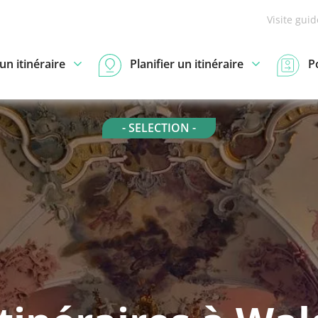
Visite gui
n itinéraire
Planifier un itinéraire
P
- SELECTION -