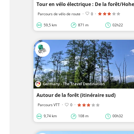
Parcours de vélo de route
·
0
·
59,5 km
871 m
02h22
Germany - The Travel Destination
Autour de la forêt (itinéraire sud)
Parcours VTT
·
0
·
9,74 km
108 m
00h32