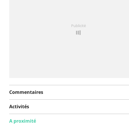
Vous avez remarqué quelque chose sur cet itinéraire ?
Publicité
rapport
Commentaires
Activités
A proximité