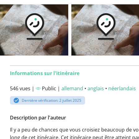
Informations sur l'itinéraire
546 vues |
Public |
allemand
•
anglais
•
néerlandais
Dernière vérification: 2 juillet 2025
Description par l'auteur
Il y a peu de chances que vous croisiez beaucoup de voi
long de cet itinéraire. Cet itinéraire peut être atteint pa