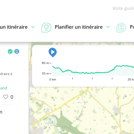
Visite gui
n itinéraire
Planifier un itinéraire
P
80 m
néraire à
33 m
0 km
20 
land
0
m