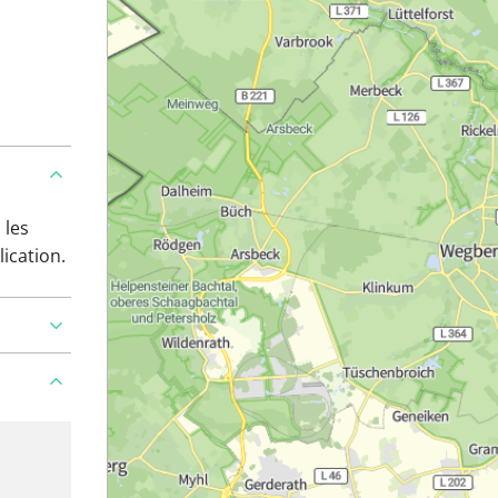
 les
lication.