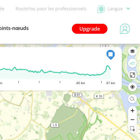
dée
RouteYou pour les professionnels
Langue
oints-nœuds
Upgrade
km
40 km
47 km