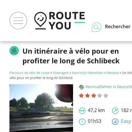
Rechercher u
Un itinéraire à vélo pour en
profiter le long de Schlibeck
Parcours de vélo de route
»
Allemagne
»
Noordrijn-Westfalen
»
Nettetal
» Un iti
vélo pour en profiter le long de Schlibeck
Rennradfahren in Deutsch
47,2 km
182 
01h53
Easy