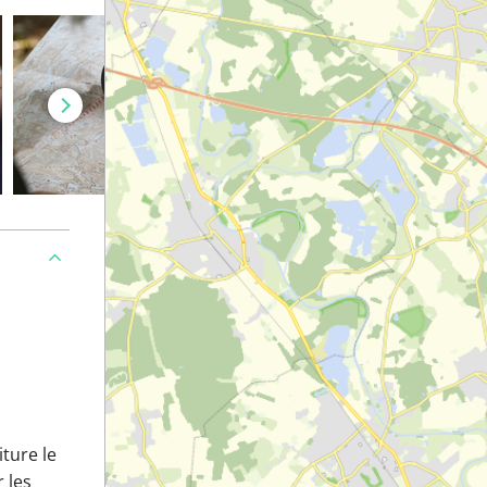
ture le
r les