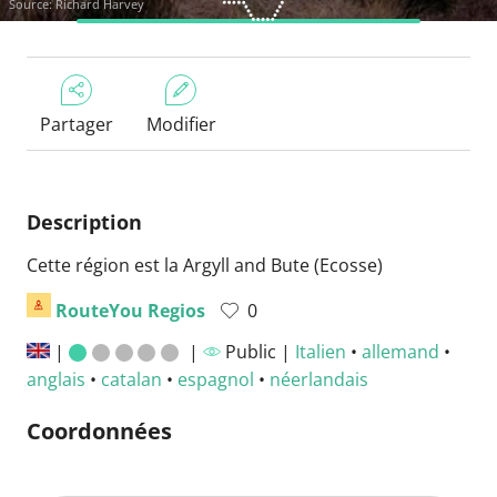
Source: Richard Harvey
Partager
Modifier
Description
Cette région est la Argyll and Bute (Ecosse)
RouteYou Regios
0
|
|
Public |
Italien
•
allemand
•
anglais
•
catalan
•
espagnol
•
néerlandais
Coordonnées