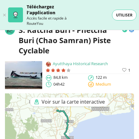
Téléchargez
l'application
UTILISER
Accès facile et rapide à
RouteYou
3. Ratcha Buri - Phetcha
Buri (Chao Samran) Piste
Cyclable
Ayutthaya Historical Research
1
84,8 km
122 m
04h42
Medium
Voir sur la carte interactive