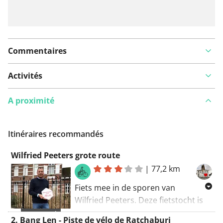
Commentaires
Activités
A proximité
Itinéraires recommandés
Wilfried Peeters grote route
|
77,2 km
Fiets mee in de sporen van
Wilfried Peeters. Deze fietstocht is
77 kilometer lang en bestaat uit
SPONSORISÉ
2. Bang Len - Piste de vélo de Ratchaburi