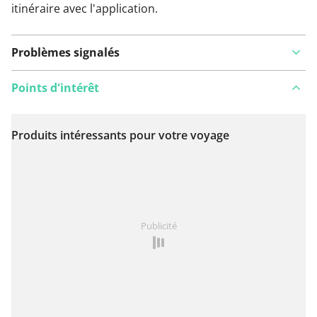
itinéraire avec l'application.
Problèmes signalés
Points d'intérêt
Produits intéressants pour votre voyage
Voir sur la carte
Vous avez remarqué quelque chose sur cet itinéraire ?
Publicité
Ajouter rapport