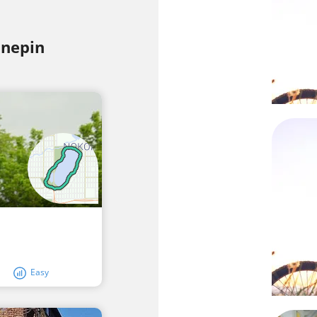
nnepin
Easy