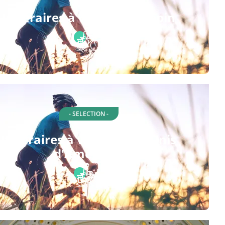
Itinéraires à vélo à Hennepin
- SELECTION -
Itinéraires à vélo à États-Unis
d'Amérique