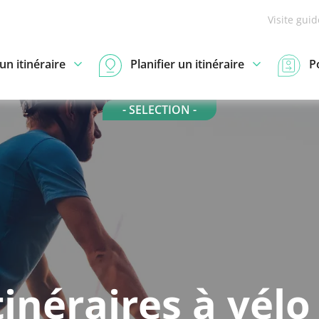
Visite gui
n itinéraire
Planifier un itinéraire
P
- SELECTION -
tinéraires à vélo