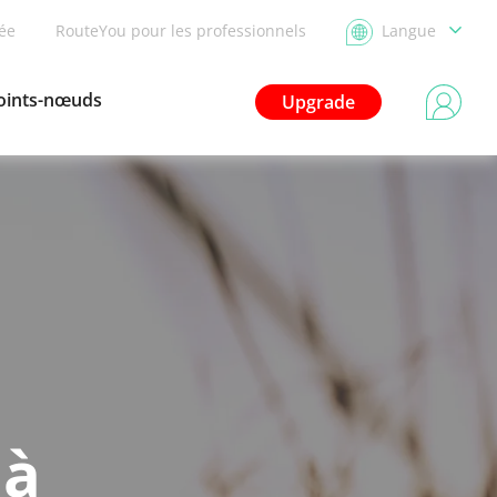
dée
RouteYou pour les professionnels
Langue
oints-nœuds
Upgrade
 à