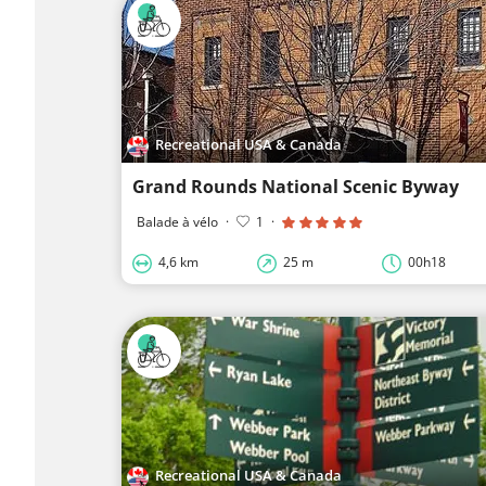
Recreational USA & Canada
Grand Rounds National Scenic Byway
Balade à vélo
·
1
·
4,6 km
25 m
00h18
Recreational USA & Canada