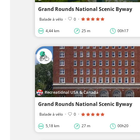
Grand Rounds National Scenic Byway
Balade à vélo
·
0
·
4,44 km
25 m
00h17
Recreational USA & Canada
Grand Rounds National Scenic Byway
Balade à vélo
·
0
·
5,18 km
27 m
00h20