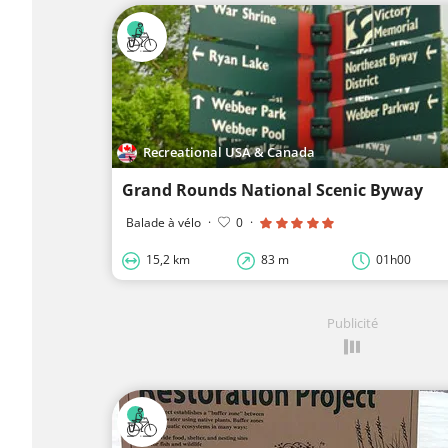
Recreational USA & Canada
Grand Rounds National Scenic Byway
Balade à vélo
·
0
·
15,2 km
83 m
01h00
Publicité