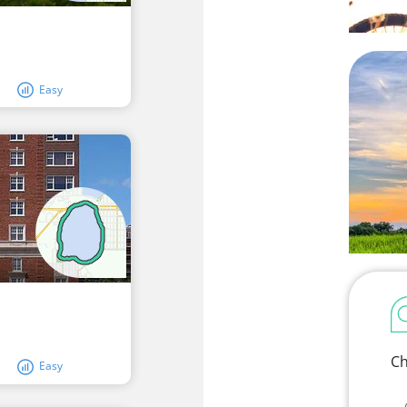
Easy
Ch
Easy