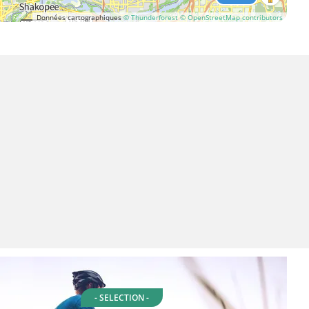
Données cartographiques
© Thunderforest
© OpenStreetMap contributors
- SELECTION -