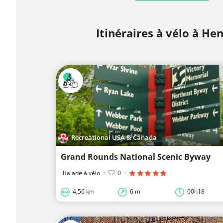
Itinéraires à vélo à He
Recreational USA & Canada
Grand Rounds National Scenic Byway
Balade à vélo
·
0
·
4,56 km
6 m
00h18