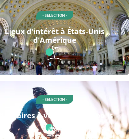
- SELECTION -
Lieux d'intérêt à États-Unis
d'Amérique
- SELECTION -
tinéraires à vélo à Minneapolis