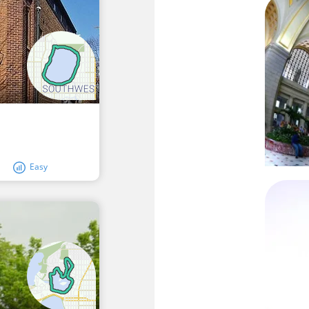
Easy
I