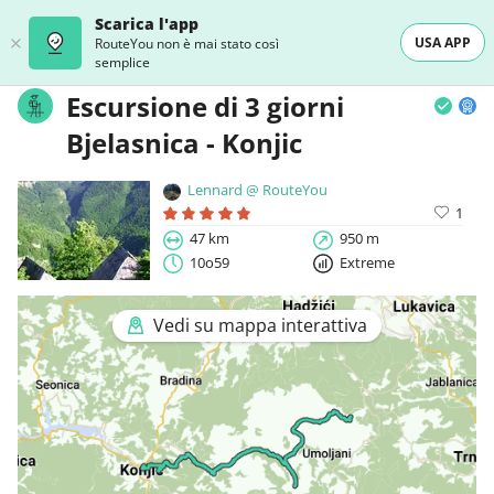
Scarica l'app
USA APP
RouteYou non è mai stato così
semplice
Escursione di 3 giorni
Bjelasnica - Konjic
Lennard @ RouteYou
1
47 km
950 m
10o59
Extreme
Vedi su mappa interattiva