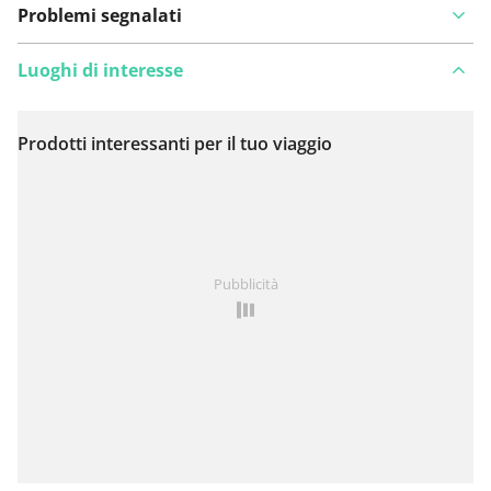
Problemi segnalati
Luoghi di interesse
Prodotti interessanti per il tuo viaggio
Visualizza sulla mappa
Hai notato qualcosa su questo itinerario?
Aggiungere
Pubblicità
un problema