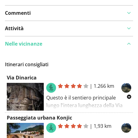
Commenti
Attività
Nelle vicinanze
Itinerari consigliati
Via Dinarica
|
1.266 km
Questo è il sentiero principale
lungo l'intera lunghezza della Via
Dinarica che segue il corso naturale
Passeggiata urbana Konjic
delle cime più alte delle Alpi
|
1,93 km
Dinariche. Il Sentiero Bianco include
tutte le cime più alte di ciascun