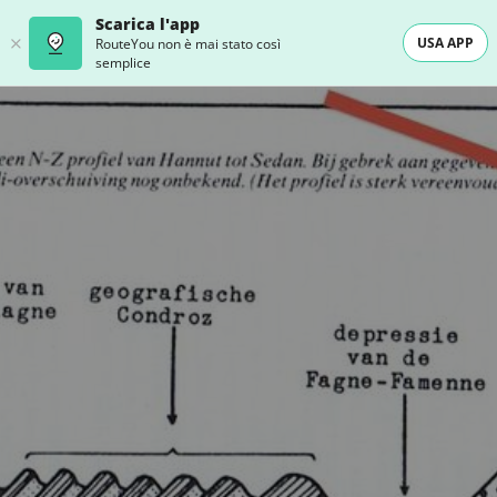
Scarica l'app
USA APP
RouteYou non è mai stato così
semplice