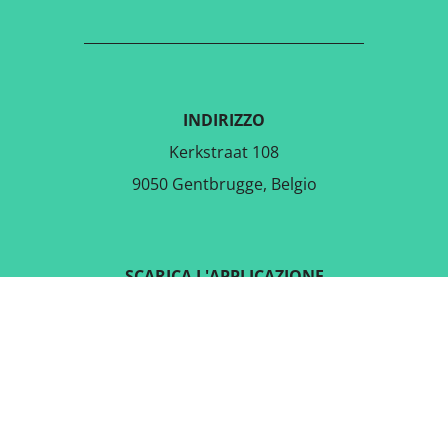
INDIRIZZO
Kerkstraat 108
9050 Gentbrugge, Belgio
SCARICA L'APPLICAZIONE
GRATUITA