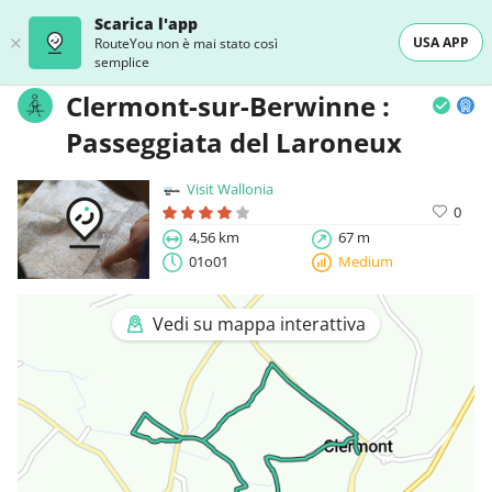
Scarica l'app
USA APP
RouteYou non è mai stato così
semplice
Clermont-sur-Berwinne :
Passeggiata del Laroneux
Visit Wallonia
0
4,56 km
67 m
01o01
Medium
Vedi su mappa interattiva