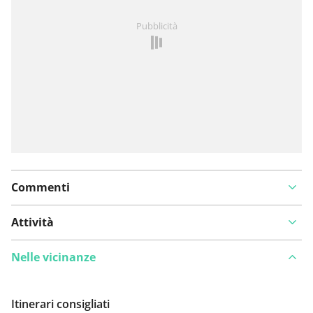
Hai notato qualcosa su questo itinerario?
Aggiungere
Pubblicità
un problema
Commenti
Attività
Nelle vicinanze
Itinerari consigliati