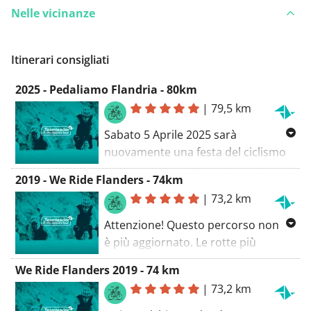
Nelle vicinanze
Hai notato qualcosa su questo itinerario?
Aggiungere
un problema
Itinerari consigliati
2025 - Pedaliamo Flandria - 80km
|
79,5 km
Sabato 5 Aprile 2025 sarà
nuovamente una festa del ciclismo
da aspettare, perché in quel giorno,
2019 - We Ride Flanders - 74km
un giorno prima dei professionisti,
|
73,2 km
potrai percorrere il tuo Giro.
Soffrire sulle leggendarie salite,
Attenzione! Questo percorso non
“dokkeren” attraverso le famose
è più aggiornato. Le rotte più
strade di ciottoli e godere di
aggiornate le trovi su
We Ride Flanders 2019 - 74 km
un’atmosfera senza precedenti
www.teamleadercrmclassicstour.be
.
|
73,2 km
lungo il percorso e al traguardo
durante “We Ride Flanders.”