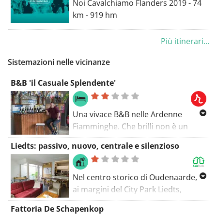
Noi Cavalchiamo Flanders 2019 - 74
km - 919 hm
I 229 km partono da Bruges e
finiscono a Oudenaarde. Tutte le
altre distanze (80km - 128km -
Più itinerari...
158km) partono e finiscono a
Sistemazioni nelle vicinanze
Oudenaarde.
B&B 'il Casuale Splendente'
Una vivace B&B nelle Ardenne
Fiamminghe. Che brilli non è un
caso: il pacchetto 'Bierpassie' è
Liedts: passivo, nuovo, centrale e silenzioso
ampio, le camere degli ospiti hanno
nomi sonori come Goudenband,
Adriaen Brouwer, Steen-uilke e
Nel centro storico di Oudenaarde,
Pater Lieven e i proprietari hanno
ai margini del City Park Liedts,
recentemente aperto un caffè
abbiamo costruito nel 2018 questa
Fattoria De Schapenkop
popolare con birre locali.
casa ecologica, in una strada senza