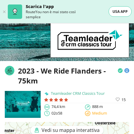
Scarica l'app
USA APP
RouteYou non è mai stato così
semplice
2023 - We Ride Flanders -
75km
Teamleader CRM Classics Tour
15
74,4 km
888 m
02o58
Medium
Vedi su mappa interattiva