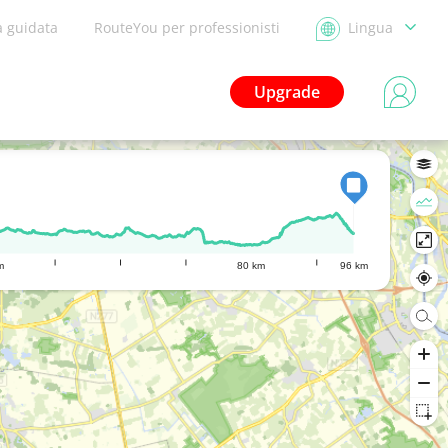
a guidata
RouteYou per professionisti
Lingua
Upgrade
m
80 km
96 km