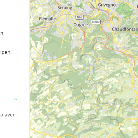
n,
lpen,
po aver