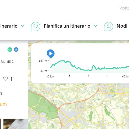
Visit
tinerario
Pianifica un itinerario
Nodi
187 m
 Mal (B) 2
47 m
0 km
40 k
1
m
ium