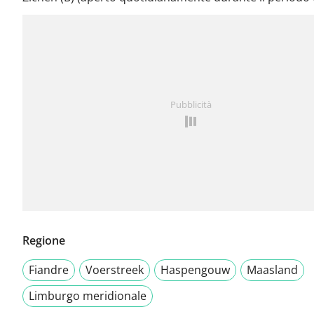
Pubblicità
Regione
Fiandre
Voerstreek
Haspengouw
Maasland
Limburgo meridionale