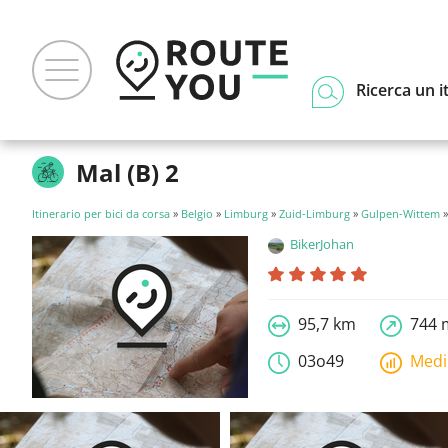
Ricerca un i
Mal (B) 2
Itinerario per bici da corsa
»
Belgio
»
Limburg
»
Zuid-Limburg
»
Gulpen-Wittem
»
BikerJohan
95,7 km
744 
03o49
Med