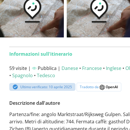
Informazioni sull'itinerario
59 visite |
Pubblica |
Danese
•
Francese
•
Inglese
•
O
•
Spagnolo
•
Tedesco
Ultimo verificato: 10 aprile 2025
Tradotto da
OpenAI
Descrizione dall'autore
Partenza/fine: angolo Marktstraat/Rijksweg Gulpen. Sali
arrivo. Metri di altitudine: 744. Fermata caffè: gasthof D
Zichen (B) (aperto quotidianamente durante il periodo 