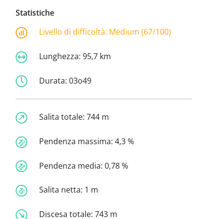
Statistiche
Livello di difficoltà:
Medium (67/100)
Lunghezza:
95,7 km
Durata:
03o49
Salita totale:
744 m
Pendenza massima:
4,3 %
Pendenza media:
0,78 %
Salita netta:
1 m
Discesa totale:
743 m