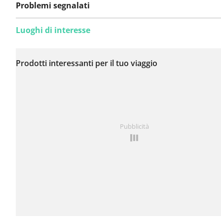
Problemi segnalati
Luoghi di interesse
Non sono stati ancora
segnalati problemi su
Prodotti interessanti per il tuo viaggio
questo itinerario.
Hai notato qualcosa su questo itinerario?
Aggiungere 
Pubblicità
problema