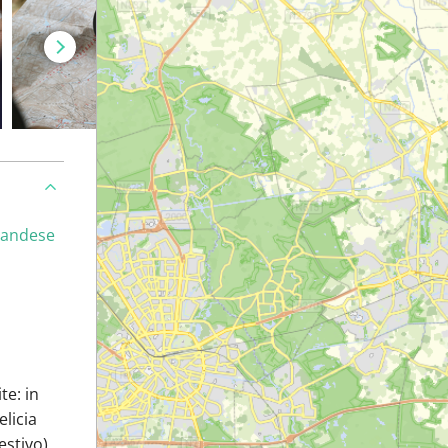
landese
te: in
elicia
estivo)