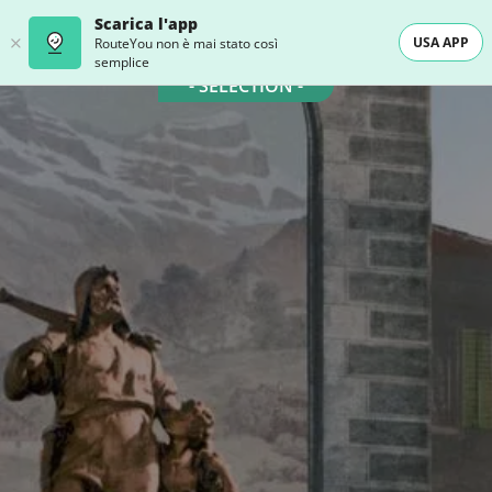
Scarica l'app
USA APP
RouteYou non è mai stato così
semplice
- SELECTION -