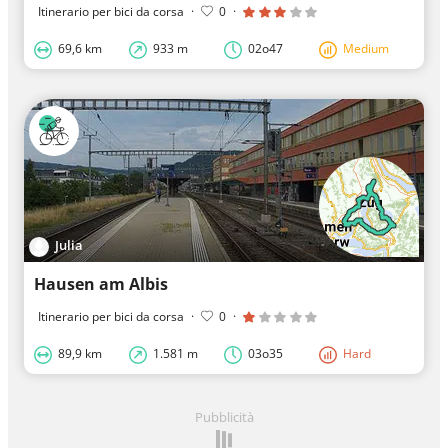
Itinerario per bici da corsa
·
0
·
69,6 km
933 m
02o47
Medium
Julia
Hausen am Albis
Itinerario per bici da corsa
·
0
·
89,9 km
1.581 m
03o35
Hard
Pubblicità