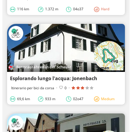
116 km
1.372 m
04o37
Hard
Rennradfahren in der Schweiz
Esplorando lungo l'acqua: Jonenbach
Itinerario per bici da corsa
·
0
·
69,6 km
933 m
02o47
Medium