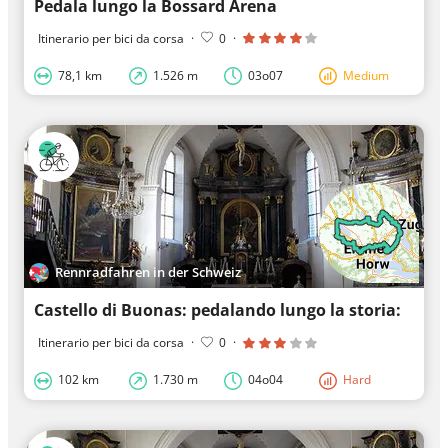
Pedala lungo la Bossard Arena
Itinerario per bici da corsa
·
0
·
78,1 km
1.526 m
03o07
Medium
Rennradfahren in der Schweiz
Castello di Buonas: pedalando lungo la storia:
Itinerario per bici da corsa
·
0
·
102 km
1.730 m
04o04
Hard