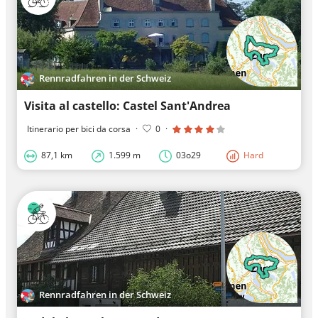
Rennradfahren in der Schweiz
Visita al castello: Castel Sant'Andrea
Itinerario per bici da corsa
·
0
·
87,1 km
1.599 m
03o29
Hard
Rennradfahren in der Schweiz