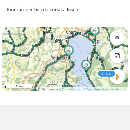
Itinerari per bici da corsa a Risch
PLUS
5 km
Dati mappa
© Thunderforest
© OpenStreetMap contributors