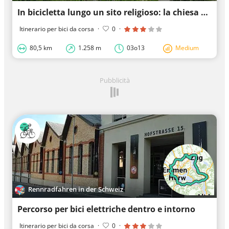
In bicicletta lungo un sito religioso: la chiesa di Sant'Anna
Itinerario per bici da corsa
·
0
·
80,5 km
1.258 m
03o13
Medium
Pubblicità
Rennradfahren in der Schweiz
Percorso per bici elettriche dentro e intorno
Itinerario per bici da corsa
·
0
·