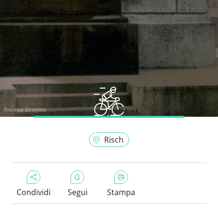
Risorsa:
Dromos
Risch
Condividi
Segui
Stampa