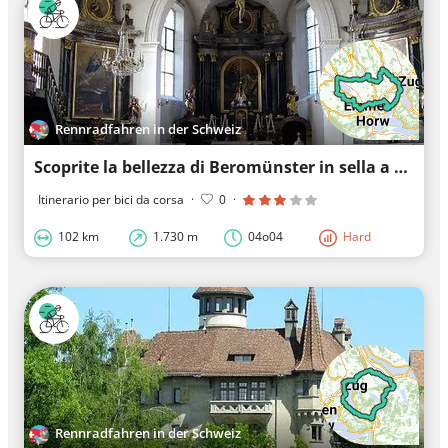
Rennradfahren in der Schweiz
Scoprite la bellezza di Beromünster in sella a una bici da strada lungo Sursee
Itinerario per bici da corsa
·
0
·
102 km
1.730 m
04o04
Hard
Rennradfahren in der Schweiz