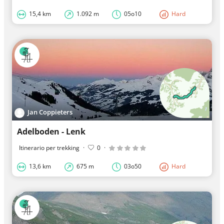
15,4 km
1.092 m
05o10
Hard
Jan Coppieters
Adelboden - Lenk
Itinerario per trekking
·
0
·
13,6 km
675 m
03o50
Hard