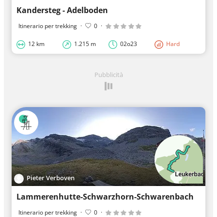
Kandersteg - Adelboden
Itinerario per trekking
·
0
·
12 km
1.215 m
02o23
Hard
Pubblicità
Pieter Verboven
Lammerenhutte-Schwarzhorn-Schwarenbach
Itinerario per trekking
·
0
·