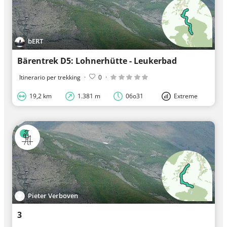
bERT
Bärentrek D5: Lohnerhütte - Leukerbad
Itinerario per trekking
·
0
·
19,2 km
1.381 m
06o31
Extreme
Pieter Verboven
3