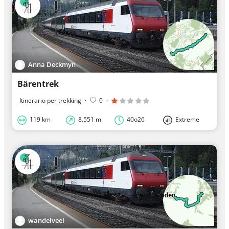
Anna Deckmyn
Bärentrek
Itinerario per trekking
·
0
·
119 km
8.551 m
40o26
Extreme
wandelveel