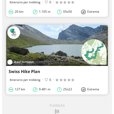
Itinerario per trekking
·
0
·
20 km
1.105 m
05o50
Extreme
Axel Jonsson
Swiss Hike Plan
Itinerario per trekking
·
0
·
127 km
9.481 m
25o22
Extreme
Pubblicità