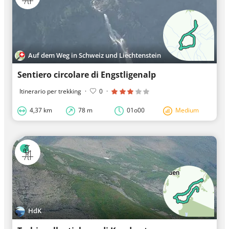
Auf dem Weg in Schweiz und Liechtenstein
Sentiero circolare di Engstligenalp
Itinerario per trekking
·
0
·
4,37 km
78 m
01o00
Medium
HdK