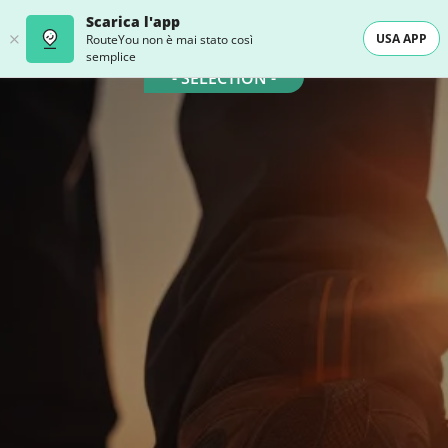
Scarica l'app
USA APP
RouteYou non è mai stato così
semplice
- SELECTION -