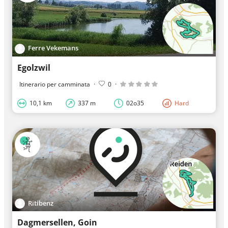
Ferre Vekemans
Egolzwil
Itinerario per camminata
·
0
·
10,1 km
337 m
02o35
Hard
Ritibenz
Dagmersellen, Goin