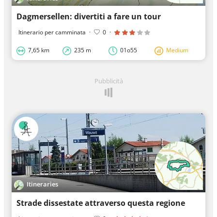
Dagmersellen: divertiti a fare un tour
Itinerario per camminata
·
0
·
7,65 km
235 m
01o55
Medium
Pubblicità
Itineraries
Strade dissestate attraverso questa regione