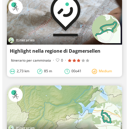
Itineraries
Highlight nella regione di Dagmersellen
Itinerario per camminata
·
0
·
2,73 km
85 m
00o41
Medium
Itineraries