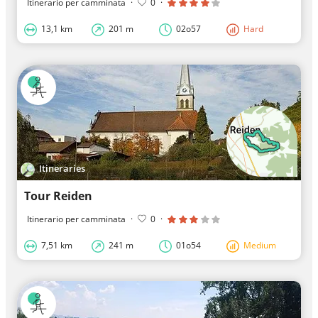
Itinerario per camminata
·
0
·
13,1 km
201 m
02o57
Hard
Itineraries
Tour Reiden
Itinerario per camminata
·
0
·
7,51 km
241 m
01o54
Medium