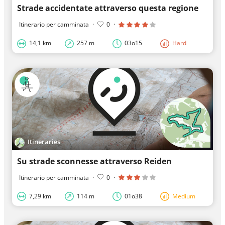
Strade accidentate attraverso questa regione
Itinerario per camminata
·
0
·
14,1 km
257 m
03o15
Hard
Itineraries
Su strade sconnesse attraverso Reiden
Itinerario per camminata
·
0
·
7,29 km
114 m
01o38
Medium