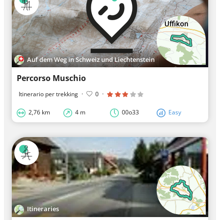
Auf dem Weg in Schweiz und Liechtenstein
Percorso Muschio
Itinerario per trekking
·
0
·
2,76 km
4 m
00o33
Easy
Itineraries