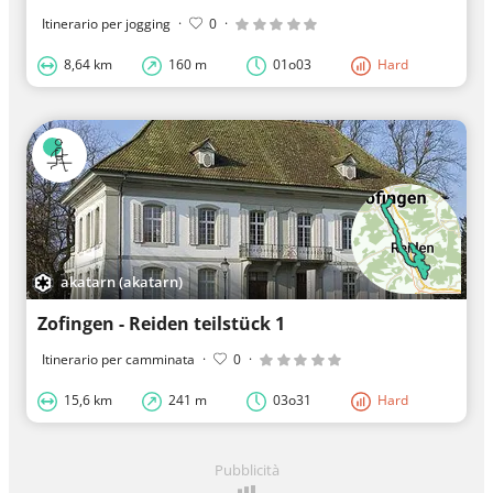
Itinerario per jogging
·
0
·
8,64 km
160 m
01o03
Hard
akatarn (akatarn)
Zofingen - Reiden teilstück 1
Itinerario per camminata
·
0
·
15,6 km
241 m
03o31
Hard
Pubblicità