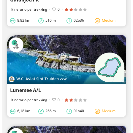
Itinerario per trekking
·
0
·
8,82 km
510 m
02o36
Medium
W.C. Aviat Sint-Truiden vzw
Lunersee A/L
Itinerario per trekking
·
0
·
6,18 km
266 m
01o40
Medium