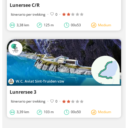
Lunersee C/R
Itinerario per trekking
·
0
·
3,38 km
125 m
00o53
Medium
W.C. Aviat Sint-Truiden vzw
Lunrersee 3
Itinerario per trekking
·
0
·
3,39 km
103 m
00o50
Medium