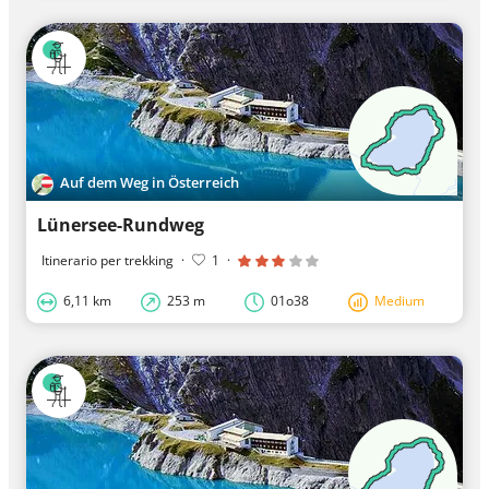
Auf dem Weg in Österreich
Lünersee-Rundweg
Itinerario per trekking
·
1
·
6,11 km
253 m
01o38
Medium