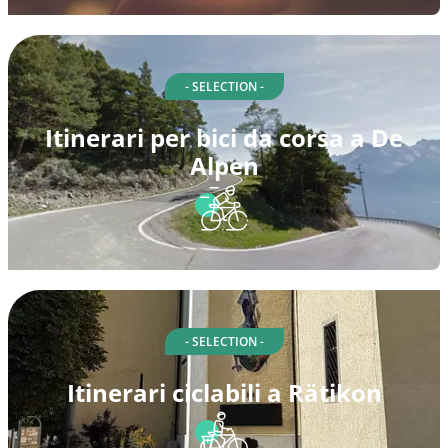
- SELECTION -
Itinerari per bici da corsa a De
Alpen
- SELECTION -
Itinerari ciclabili a Rätikon