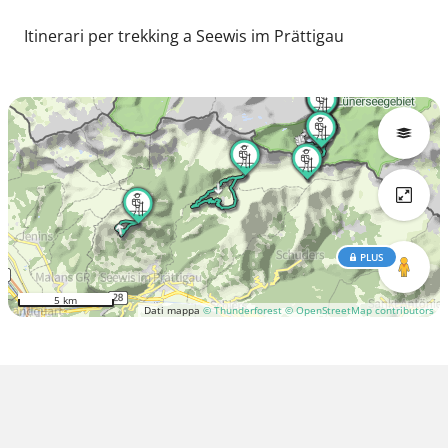
Itinerari per trekking a Seewis im Prättigau
PLUS
5 km
Dati mappa
© Thunderforest
© OpenStreetMap contributors