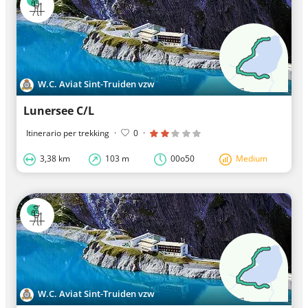
W.C. Aviat Sint-Truiden vzw
Lunersee C/L
Itinerario per trekking
·
0
·
3,38 km
103 m
00o50
Medium
W.C. Aviat Sint-Truiden vzw