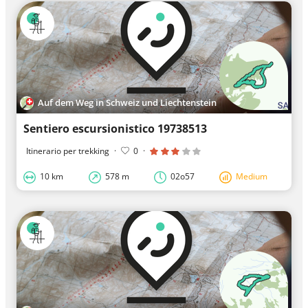
Auf dem Weg in Schweiz und Liechtenstein
Sentiero escursionistico 19738513
Itinerario per trekking
·
0
·
10 km
578 m
02o57
Medium