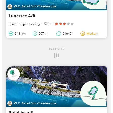
W.C. Aviat Sint-Truiden vzw
Lunersee A/R
Itinerario per trekking
·
0
·
6,18 km
267 m
01o40
Medium
Pubblicità
W.C. Aviat Sint-Truiden vzw
Gafalljoch R