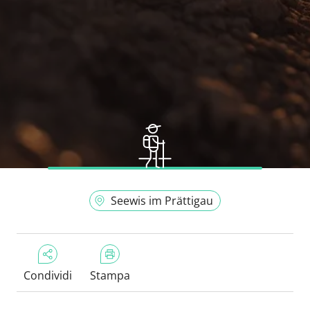
Seewis im Prättigau
Condividi
Stampa