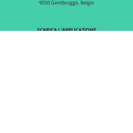
9050 Gentbrugge, Belgio
SCARICA L'APPLICAZIONE
GRATUITA
SEGUICI