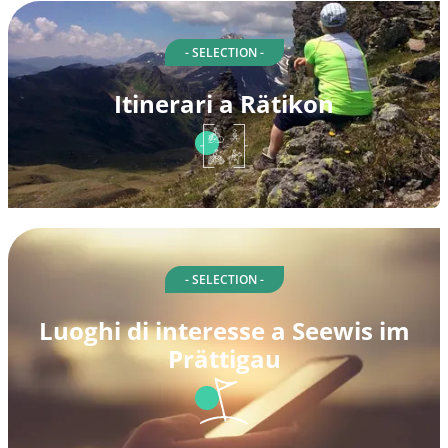
- SELECTION -
Itinerari a Rätikon
- SELECTION -
Luoghi di interesse a Seewis im
Prättigau