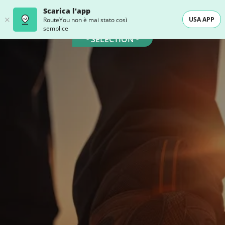
Scarica l'app
USA APP
RouteYou non è mai stato così
semplice
- SELECTION -