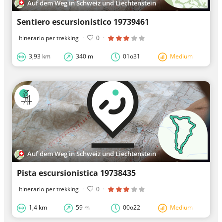
Auf dem Weg in Schweiz und Liechtenstein
Sentiero escursionistico 19739461
Itinerario per trekking
·
0
·
3,93 km
340 m
01o31
Medium
Auf dem Weg in Schweiz und Liechtenstein
Pista escursionistica 19738435
Itinerario per trekking
·
0
·
1,4 km
59 m
00o22
Medium