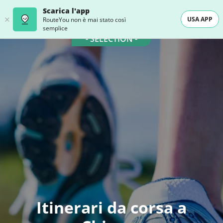
Scarica l'app
USA APP
RouteYou non è mai stato così
semplice
- SELECTION -
Itinerari da corsa a