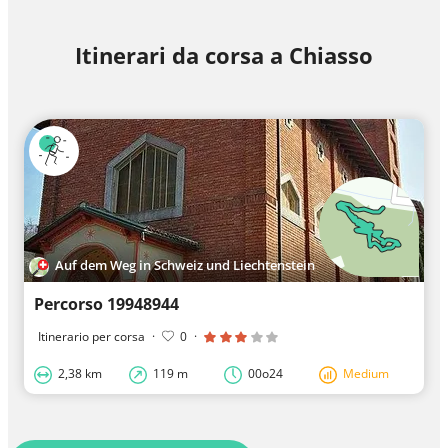
Itinerari da corsa a Chiasso
Auf dem Weg in Schweiz und Liechtenstein
Percorso 19948944
Itinerario per corsa
·
0
·
2,38 km
119 m
00o24
Medium