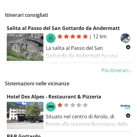
Itinerari consigliati
Salita al Passo del San Gottardo da Andermatt
|
12 km
La salita al Passo del San
Gottardo da Andermatt ha una
lunghezza di circa 12 km e
Più itinerari...
raggiunge un'altezza di 2106 m.
L'altitudine con la partenza è più di
Sistemazioni nelle vicinanze
600m. La pendenza media è del
7,1%, con una massima del 9%.
Hotel Des Alpes - Restaurant & Pizzeria
Situato nel centro di Airolo, di
fronte alla stazione ferroviaria della
città, l'Hotel Des Alpes - Restaurant
B&B Gottardo