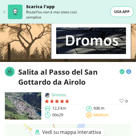
Scarica l'app
USA APP
RouteYou non è mai stato così
semplice
Salita al Passo del San
Gottardo da Airolo
Dromos
0
12,3 km
936 m
00o29
Medium
Vedi su mappa interattiva