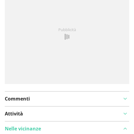
Hai notato qualcosa su questo itinerario?
Aggiungere
Pubblicità
un problema
Commenti
Attività
Nelle vicinanze