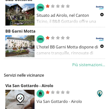
& Pizzeria offre la connessione WiFi
gratuita nelle camere e nella
reception.
Situato ad Airolo, nel Canton
Ticino, il B&B Gottardo offre una
terrazza, un ingresso indipendente
BB Garni Motta
dal giardino e un parcheggio privato
gratuito.
L'hotel BB Garni Motta dispone di
camere tranquille, rinnovate di
recente (alcune con balcone), con
Più sistemazioni...
viste panoramiche sulle Alpi, nella
località di Airolo, a soli due minuti di
Servizi nelle vicinanze
distanza dall'autostrada A2.
Via San Gottardo - Airolo
Via San Gottardo - Airolo