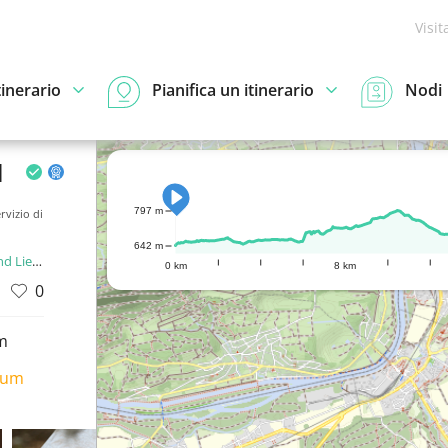
Visit
tinerario
Pianifica un itinerario
Nodi
l
797 m
rvizio di
642 m
enstein
0 km
8 km
0
m
ium