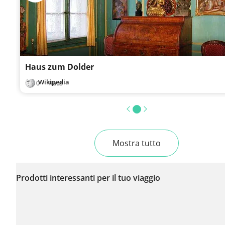
Hai notato qualcosa su questo itinerario?
Aggiungere 
problema
Haus zum Dolder
Wikipedia
0
·
Haus
Mostra tutto
Prodotti interessanti per il tuo viaggio