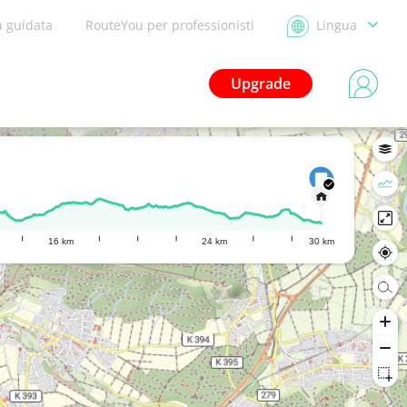
a guidata
RouteYou per professionisti
Lingua
Upgrade
16 km
24 km
30 km