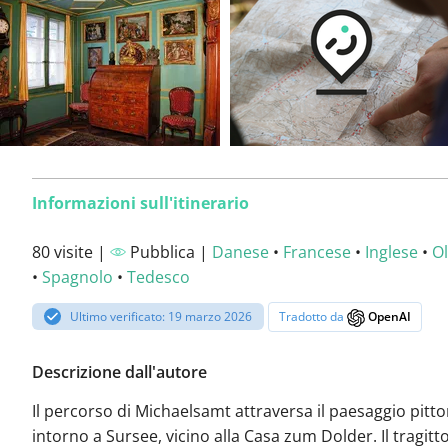
Informazioni sull'itinerario
80 visite |
Pubblica |
Danese
•
Francese
•
Inglese
•
O
•
Spagnolo
•
Tedesco
Ultimo verificato: 19 marzo 2026
Tradotto da
OpenAI
Descrizione dall'autore
Il percorso di Michaelsamt attraversa il paesaggio pitt
intorno a Sursee, vicino alla Casa zum Dolder. Il tragit