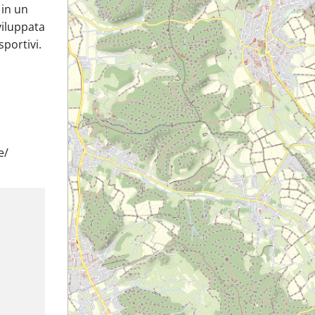
 in un
viluppata
sportivi.
e/