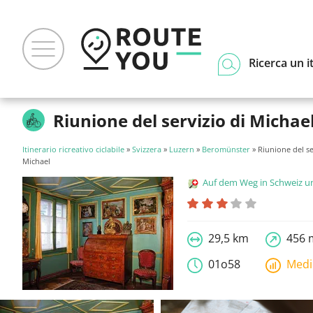
Ricerca un i
Riunione del servizio di Michae
Itinerario ricreativo ciclabile
»
Svizzera
»
Luzern
»
Beromünster
» Riunione del se
Michael
Auf dem Weg in Schweiz und Liecht
29,5 km
456 
01o58
Med