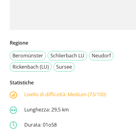
Regione
Beromünster
Schlierbach LU
Neudorf
Rickenbach (LU)
Sursee
Statistiche
Livello di difficoltà:
Medium (73/100)
Lunghezza:
29,5 km
Durata:
01o58