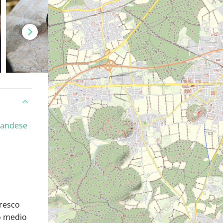
landese
oresco
to medio