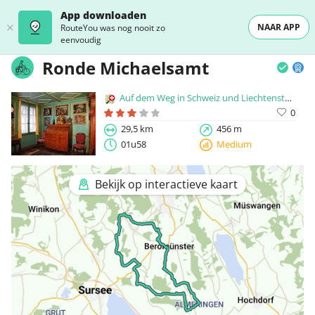
App downloaden
NAAR APP
RouteYou was nog nooit zo
eenvoudig
Ronde Michaelsamt
Auf dem Weg in Schweiz und Liechtenstein
0
29,5 km
456 m
01u58
Medium
Bekijk op interactieve kaart