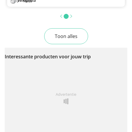
Wikipedia
0
·
Haus
Toon alles
Interessante producten voor jouw trip
Advertentie