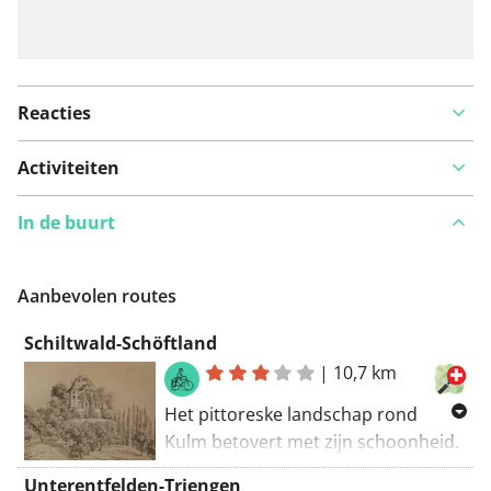
Reacties
Activiteiten
In de buurt
Aanbevolen routes
Schiltwald-Schöftland
|
10,7 km
Het pittoreske landschap rond
Kulm betovert met zijn schoonheid.
Op de 10,7 kilometer lange fietroute
Unterentfelden-Triengen