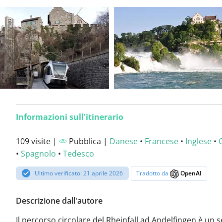
Informazioni sull'itinerario
109 visite |
Pubblica |
Danese
•
Francese
•
Inglese
•
•
Spagnolo
•
Tedesco
Ultimo verificato: 21 aprile 2026
Tradotto da
OpenAI
Descrizione dall'autore
Il percorso circolare del Rheinfall ad Andelfingen è un 