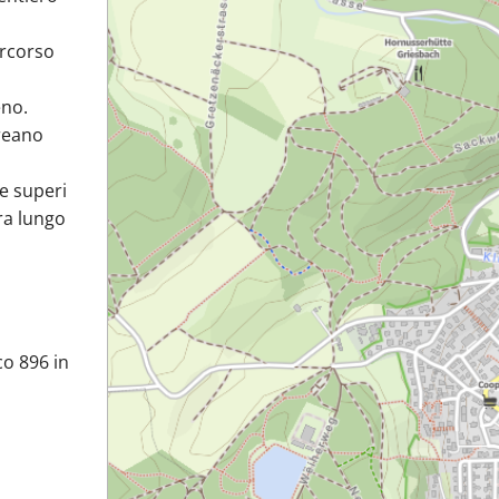
ercorso
eno.
reano
e superi
ura lungo
co 896 in