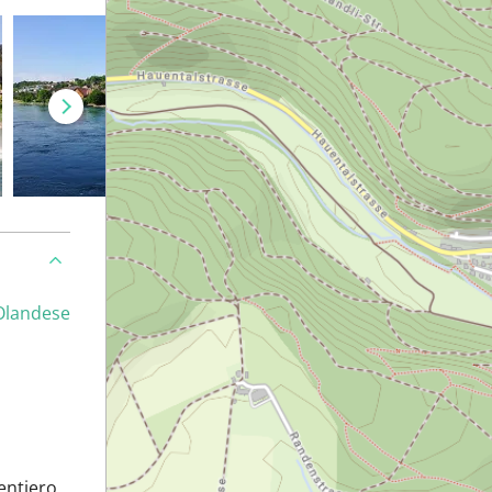
Olandese
sentiero