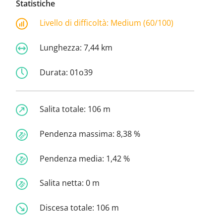
Statistiche
Livello di difficoltà:
Medium (60/100)
Lunghezza:
7,44 km
Durata:
01o39
Salita totale:
106 m
Pendenza massima:
8,38 %
Pendenza media:
1,42 %
Salita netta:
0 m
Discesa totale:
106 m