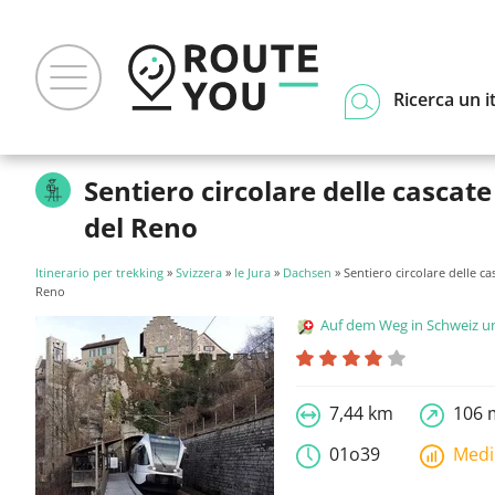
Ricerca un i
Sentiero circolare delle cascate
del Reno
Itinerario per trekking
»
Svizzera
»
le Jura
»
Dachsen
» Sentiero circolare delle ca
Reno
Auf dem Weg in Schweiz und Liecht
7,44 km
106 
01o39
Med