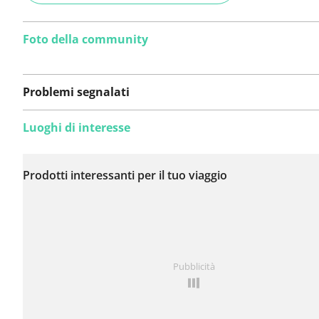
Foto della community
Problemi segnalati
Luoghi di interesse
Non sono stati ancora
segnalati problemi su
Prodotti interessanti per il tuo viaggio
questo itinerario.
Hai notato qualcosa su questo itinerario?
Aggiungere 
Pubblicità
problema