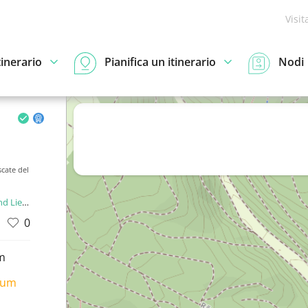
Visit
tinerario
Pianifica un itinerario
Nodi
scate del
enstein
0
m
ium