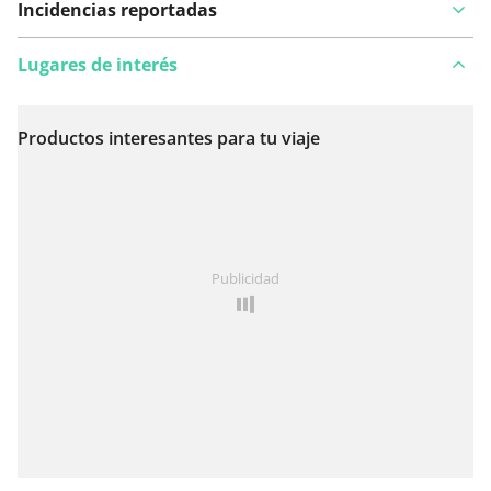
Incidencias reportadas
Lugares de interés
Productos interesantes para tu viaje
Ver en el mapa
¿Has notado algo en esta ruta?
Añadir un problema
Publicidad