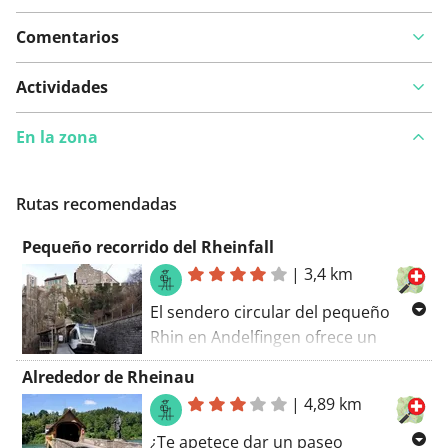
Comentarios
Actividades
En la zona
Rutas recomendadas
Pequeño recorrido del Rheinfall
|
3,4 km
El sendero circular del pequeño
Rhin en Andelfingen ofrece un
desafío deportivo de 3,4 kilómetros
Alrededor de Rheinau
con 57 metros de desnivel. La
|
4,89 km
dificultad media atraviesa un paisaje
rural encantador y sigue el curso del
¿Te apetece dar un paseo