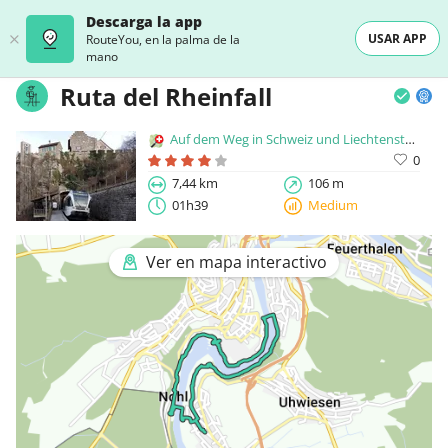
Descarga la app
USAR APP
RouteYou, en la palma de la
mano
Ruta del Rheinfall
Auf dem Weg in Schweiz und Liechtenstein
0
7,44 km
106 m
01h39
Medium
Ver en mapa interactivo