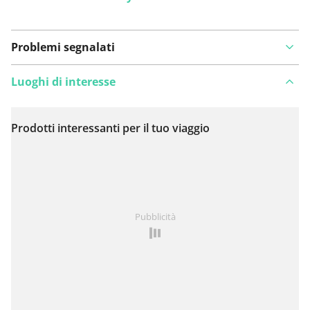
Problemi segnalati
Luoghi di interesse
Prodotti interessanti per il tuo viaggio
Visualizza sulla mappa
Hai notato qualcosa su questo itinerario?
Aggiungere
Pubblicità
un problema