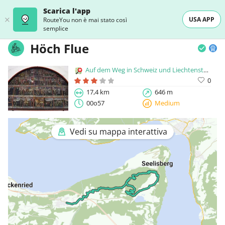
Scarica l'app
USA APP
RouteYou non è mai stato così
semplice
Höch Flue
Auf dem Weg in Schweiz und Liechtenstein
0
17,4 km
646 m
00o57
Medium
Vedi su mappa interattiva