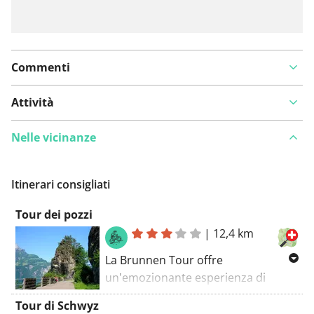
Commenti
Attività
Nelle vicinanze
Itinerari consigliati
Tour dei pozzi
|
12,4 km
La Brunnen Tour offre
un'emozionante esperienza di
mountain bike nella pittoresca
Tour di Schwyz
regione vicino all'Axenstrasse. Su