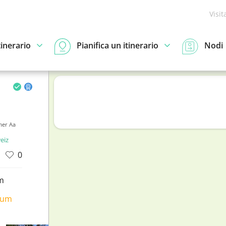
Visit
tinerario
Pianifica un itinerario
Nodi
mer Aa
eiz
0
m
ium