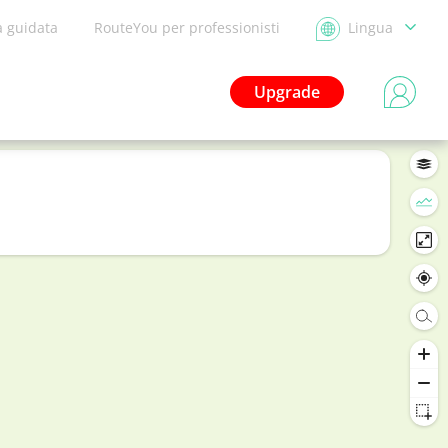
a guidata
RouteYou per professionisti
Lingua
Upgrade