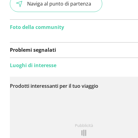
Naviga al punto di partenza
Foto della community
Problemi segnalati
Luoghi di interesse
Non sono stati ancora
segnalati problemi su
Prodotti interessanti per il tuo viaggio
questo itinerario.
Hai notato qualcosa su questo itinerario?
Aggiungere 
Pubblicità
problema