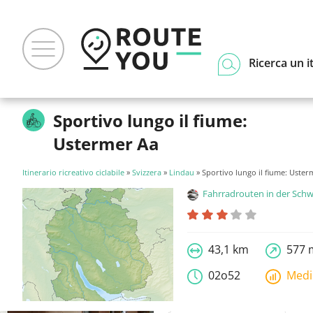
Ricerca un i
Sportivo lungo il fiume:
Ustermer Aa
Itinerario ricreativo ciclabile
»
Svizzera
»
Lindau
» Sportivo lungo il fiume: Uster
Fahrradrouten in der Schw
43,1 km
577 
02o52
Med