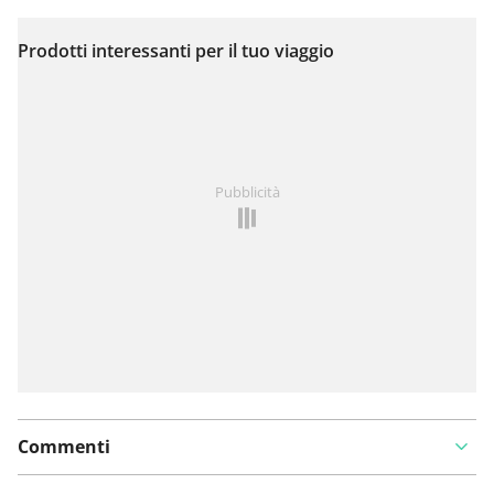
Prodotti interessanti per il tuo viaggio
Visualizza sulla mappa
Hai notato qualcosa su questo itinerario?
Aggiungere
Pubblicità
un problema
Commenti