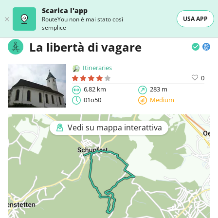
Scarica l'app
USA APP
RouteYou non è mai stato così
semplice
La libertà di vagare
Itineraries
0
6,82 km
283 m
01o50
Medium
Vedi su mappa interattiva