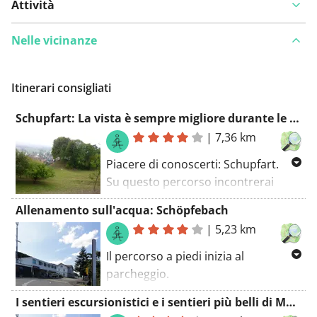
Attività
Nelle vicinanze
Itinerari consigliati
Schupfart: La vista è sempre migliore durante le escursioni
|
7,36 km
Piacere di conoscerti: Schupfart.
Su questo percorso incontrerai
alcune strade belle e tranquille. Non
Allenamento sull'acqua: Schöpfebach
c'è bisogno di preoccuparsi. Non ci
|
5,23 km
sono molti posti per bere un drink
su questo percorso, ma ce ne sono
Il percorso a piedi inizia al
alcuni. Il percorso a piedi inizia al
parcheggio.
parcheggio.
Su questo percorso scoprirai anche
I sentieri escursionistici e i sentieri più belli di Mumpf
parte di una pista ciclabile a lunga