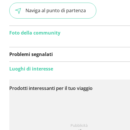
Naviga al punto di partenza
Foto della community
Problemi segnalati
Luoghi di interesse
Non sono stati ancora
segnalati problemi su
Prodotti interessanti per il tuo viaggio
questo itinerario.
Hai notato qualcosa su questo itinerario?
Aggiungere 
Pubblicità
problema