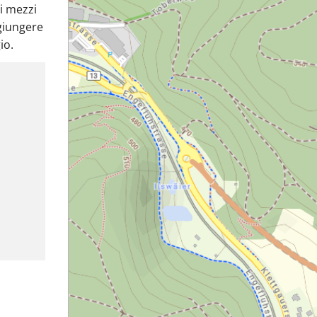
i mezzi
giungere
io.