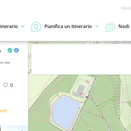
Visit
tinerario
Pianifica un itinerario
Nodi
o
ni alle
0
ium