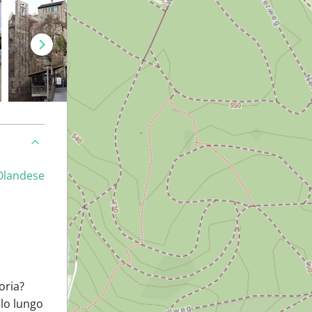
Olandese
oria?
llo lungo