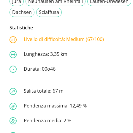
Jura
Neuhausen am Rheinfall
Laufen-Uhwiesen
Dachsen
Sciaffusa
Statistiche
Livello di difficoltà:
Medium (67/100)
Lunghezza:
3,35 km
Durata:
00o46
Salita totale:
67 m
Pendenza massima:
12,49 %
Pendenza media:
2 %