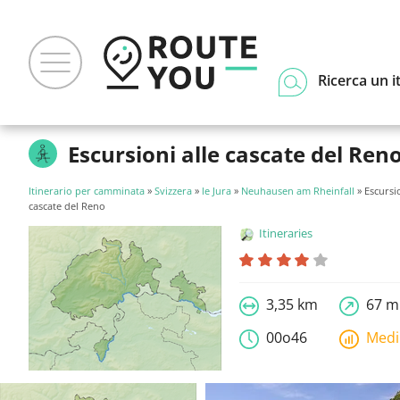
Ricerca un i
Escursioni alle cascate del Ren
Itinerario per camminata
»
Svizzera
»
le Jura
»
Neuhausen am Rheinfall
» Escursio
cascate del Reno
Itineraries
3,35 km
67 m
00o46
Med