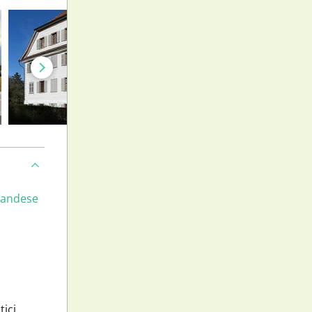
landese
tici