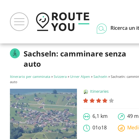
Ricerca un i
Sachseln: camminare senza
auto
Itinerario per camminata
»
Svizzera
»
Urner Alpen
»
Sachseln
» Sachseln: cammin
auto
Itineraries
6,1 km
49 m
01o18
Med