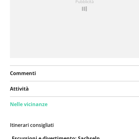
Pubblicità
problema
Commenti
Attività
Nelle vicinanze
Itinerari consigliati
Escursioni e divertimento: Sachseln