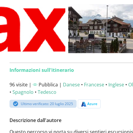
Informazioni sull'itinerario
96 visite |
Pubblica |
Danese
•
Francese
•
Inglese
•
O
•
Spagnolo
•
Tedesco
Ultimo verificato: 20 luglio 2025
Azure
Descrizione dall'autore
Questo percorso vi porta su diversi sentieri escursionis