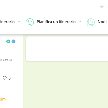
Visit
tinerario
Pianifica un itinerario
Nodi
are senza
0
ium