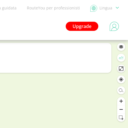
a guidata
RouteYou per professionisti
Lingua
Upgrade