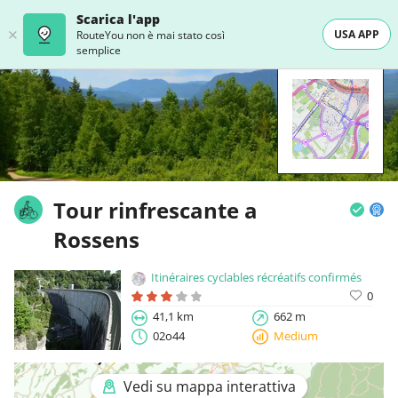
Scarica l'app
USA APP
RouteYou non è mai stato così
semplice
Tour rinfrescante a
Rossens
Itinéraires cyclables récréatifs confirmés
0
41,1 km
662 m
02o44
Medium
Vedi su mappa interattiva