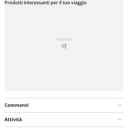
Prodotti interessanti per il tuo viaggio
Visualizza sulla mappa
Hai notato qualcosa su questo itinerario?
Aggiungere
Pubblicità
un problema
Commenti
Attività