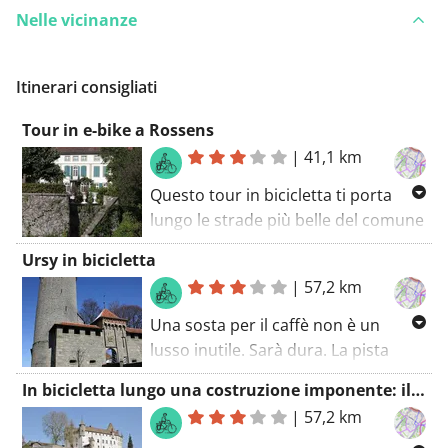
Nelle vicinanze
Itinerari consigliati
Tour in e-bike a Rossens
|
41,1 km
Questo tour in bicicletta ti porta
lungo le strade più belle del comune
di Echarlens. Ci sono alcune salite
Ursy in bicicletta
difficili su questo percorso (ma i
|
57,2 km
ciclisti allenati probabilmente
rideranno di esso). Sicuramente
Una sosta per il caffè non è un
un'impressione dell'imponente
lusso inutile. Sarà dura. La pista
castello lungo questo percorso
ciclabile inizia al parcheggio.
In bicicletta lungo una costruzione imponente: il Castello di Oron
(Castello di Baillival). La pista
Riscalda i muscoli e goditi il
|
57,2 km
ciclabile inizia al parcheggio.
paesaggio di Ursy. Un tocco di storia