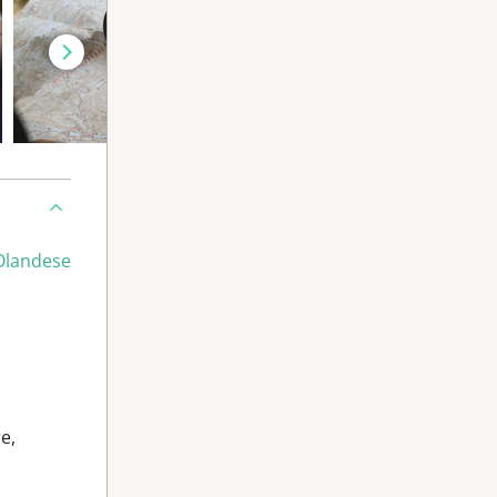
Olandese
e,