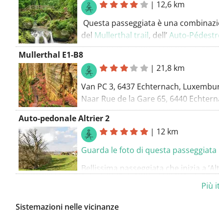
|
12,6 km
Questa passeggiata è una combinaz
del
Mullerthal trail
, dell’
Auto-Pédestr
Consdorf-Mullerthal
,
Mullerthal E1-B8
passeggiate locali e un sentiero non
|
21,8 km
segnalato attraverso la pittoresca val
Van PC 3, 6437 Echternach, Luxembu
Consdrëferbach.
Naar Rue de la Gare 65, 6440 Echtern
Luxemburg
Auto-pedonale Altrier 2
Routering Wandel - mooiste
|
12 km
Guarda le foto di questa passeggiata
Bellissima passeggiata che inizia a ’Altr
primi 8 km camminiamo alternando t
Più i
boschi e strade asfaltate. Passiamo pe
paesini ‘Rippig’ e ‘Kobenbour’. Negli 
Sistemazioni nelle vicinanze
seguiamo il ‘Mullerthal trail’ che è anc