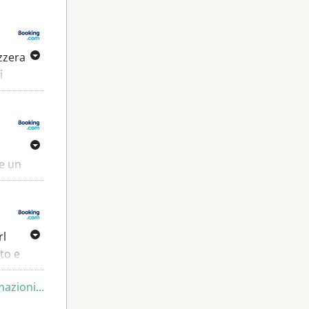
.
izzera
i
a
 aree e
pore e
 e un
ar e a
ssono
loco
rl
rto e
dorf-
mazioni...
di una