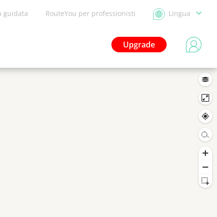
a guidata
RouteYou per professionisti
Lingua
Upgrade