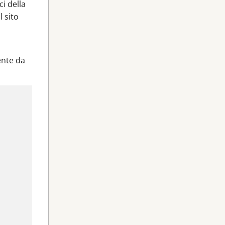
ci della
l sito
ente da
.