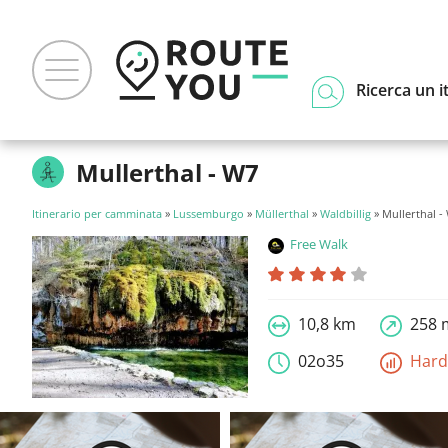
Ricerca un i
Mullerthal - W7
Itinerario per camminata
»
Lussemburgo
»
Müllerthal
»
Waldbillig
» Mullerthal -
Free Walk
10,8 km
258 
02o35
Har