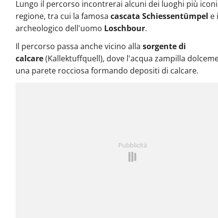
Lungo il percorso incontrerai alcuni dei luoghi più iconi
regione, tra cui la famosa
cascata Schiessentümpel
e i
archeologico dell'uomo
Loschbour
.
Il percorso passa anche vicino alla
sorgente di
calcare
(Kallektuffquell), dove l'acqua zampilla dolcem
una parete rocciosa formando depositi di calcare.
Pubblicità
C'è stato un errore durante ottenere dei dati