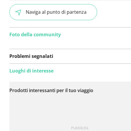
Naviga al punto di partenza
Foto della community
Problemi segnalati
C'è stato un errore durante ottenere dei dati
Luoghi di interesse
Non sono stati ancora
segnalati problemi su
Prodotti interessanti per il tuo viaggio
questo itinerario.
Hai notato qualcosa su questo itinerario?
Aggiungere 
Pubblicità