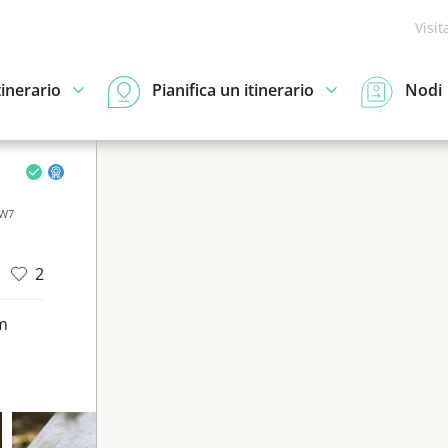
Visit
tinerario
Pianifica un itinerario
Nodi
 W7
2
m
d