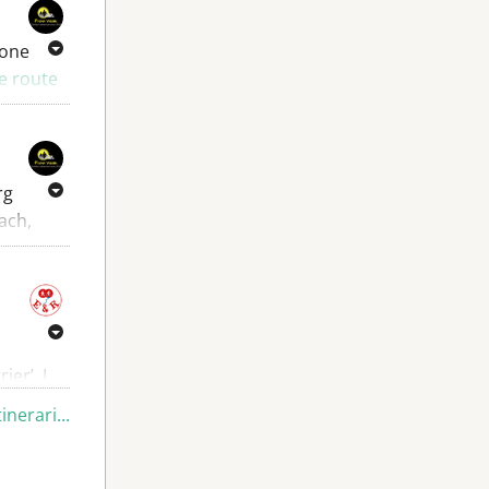
ione
e route
le del
rg
ach,
ier’. I
ra
tinerari...
r i
ultimi km
he il