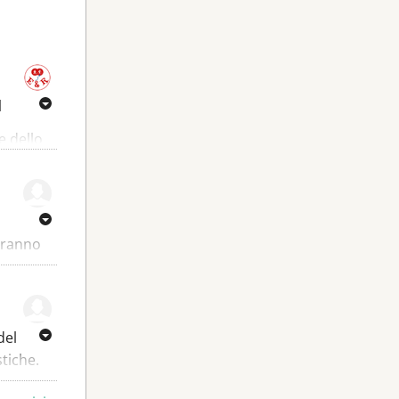
l
e dello
stallina
ri
delle
eranno
e.
ale W7
illen o
del
il.
tiche.
corrono
 seguono