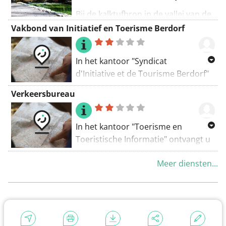
Bij de kalktufbron in de vallei van de
Zwarte Ernz stroomt kristalhelder
Vakbond van Initiatief en Toerisme Berdorf
kalkhoudend water over een richel
in een bekken. De kleuren van het
In het kantoor "Syndicat
water en de rotsen en de diversiteit
d'Initiative et de Tourisme Berdorf"
van de soorten mos zijn zeer
helpen de mensen u bij het zoeken
indrukwekkend.
Verkeersbureau
naar toeristische informatie. Het
Deze prachtige plek is het best
kantoor bevindt zich in Berdorf.
bereikbaar via de lokale wandeling
In het kantoor "Toerisme en
W7 (10,2 km), met start in Heringer
Toeristische Informatie" ontvangt u
Millen of via Route 3 van de
toeristische informatie. Het bevindt
Mullerthal Trail. Voordat u de bron
Meer diensten...
zich in Larochette.
bereikt, wandelt u over 600 meter
houtvlonders, die langs de Zwarte
Ernz voeren en deze meerdere
malen overbruggen.