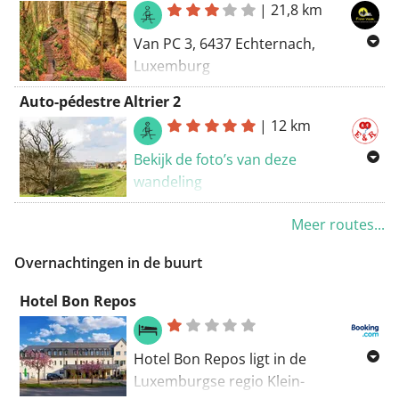
|
21,8 km
plaatselijke wandelingen en een niet
Van PC 3, 6437 Echternach,
bewegwijzerd pad door de
Luxemburg
schilderachtige vallei van de
Naar Rue de la Gare 65, 6440
Consdrëferbach.
Auto-pédestre Altrier 2
Echternach, Luxemburg
|
12 km
Routering Wandel - mooiste
Bekijk de foto’s van deze
wandeling
Mooie wandeling die start te ’Altrier’.
Meer routes...
De eerste 8 km wandelen we
afwisselend door bos en over
Overnachtingen in de buurt
asfaltwegen. We komen door de
Hotel Bon Repos
dorpjes ‘Rippig’ en ‘Kobenbour’. De
laatste km’ters volgen we het
‘Mullerthal trail’ en dat is dan ook
Hotel Bon Repos ligt in de
meteen het mooiste traject van
Luxemburgse regio Klein-
deze wandeling.