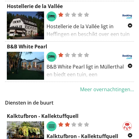
Zwitserland, op 5 km van het
Hostellerie de la Vallée
centrum van Echternach. Het
beschikt over een wellnesscentrum
met een stoombad en sauna, en
Hostellerie de la Vallée ligt in
heeft ook gratis WiFi in alle ruimtes.
Heffingen en beschikt over een tuin
met een terras en een
B&B White Pearl
kinderspeelplaats, een bar en een à-
la-carterestaurant. Er is gratis
openbare parkeergelegenheid op
B&B White Pearl ligt in Müllerthal
het terrein.
en biedt een tuin, een
buitenzwembad en uitzicht op het
Meer overnachtingen...
zwembad. De accommodatie ligt op
43 km van Mondorf-les-Bains en
Diensten in de buurt
biedt gratis WiFi en
privéparkeergelegenheid.
Kalktufbron - Kallektuffquell
Kalktufbron - Kallektuffquell